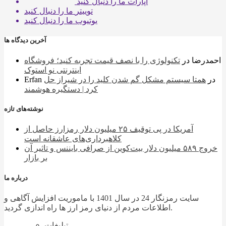
آپارات
ما را دنبال کنید
توییتر
ما را دنبال کنید
یوتیوب
ما را دنبال کنید
آخرین دیدگاه ها
احمدرضا
در
تکنولوژی را با نصف قیمت تجربه کنید؛ فروشگاه
اینترنتی نو استوک
در
همتا سیستم مشکل گم شدن کلید را در شیراز حل
Erfan
کرد | دستگیره هوشمند
نوشته‌های تازه
آمریکا در پی توقیف ۲۵ میلیون دلار رمزارز حاصل از
کلاهبرداری‌های عاشقانه است
خروج ۵۸۹ میلیون دلار بیت‌کوین از صرافی بایننس و تاثیر آن
بر بازار
درباره ما
سایت رمزنگار 24 در سال 1401 با ماموریت افزایش آگاهی و
اطلاعات مردم از دنیای رمز ارز ها راه اندازی گردید.
تبلیغات