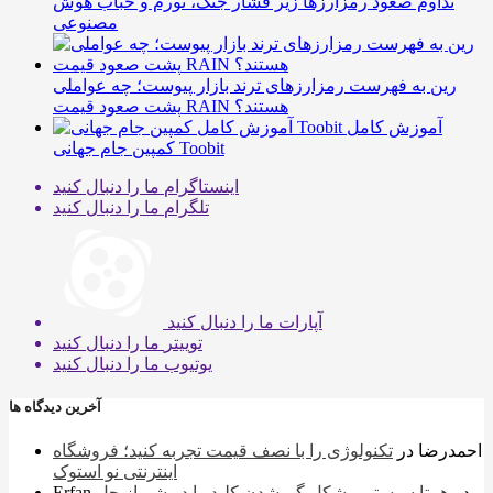
تداوم صعود رمزارزها زیر فشار جنگ، تورم و حباب هوش
مصنوعی
رین به فهرست رمزارزهای ترند بازار پیوست؛ چه عواملی
پشت صعود قیمت RAIN هستند؟
آموزش کامل
کمپین جام جهانی Toobit
اینستاگرام
ما را دنبال کنید
تلگرام
ما را دنبال کنید
آپارات
ما را دنبال کنید
توییتر
ما را دنبال کنید
یوتیوب
ما را دنبال کنید
آخرین دیدگاه ها
احمدرضا
در
تکنولوژی را با نصف قیمت تجربه کنید؛ فروشگاه
اینترنتی نو استوک
در
همتا سیستم مشکل گم شدن کلید را در شیراز حل
Erfan