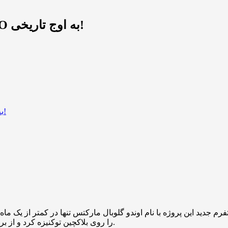
محدوده خرید نهنگ‌ها و احتمال برگشت ONDO به اوج تاریخی!
معامله در بورس (ETF) را روی بلاکچین توکنیزه کرد و از برخی رقبای خود مانند سکیوریتیز پیشی گرفت.