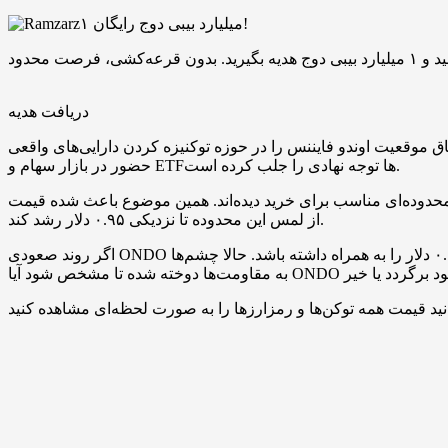
۱ میلیارد بیبی دوج رایگان!
دریافت هدیه
را در حوزه توکنیزه کردن دارایی‌های واقعی (RWA) قدرت بخشیده است. این پروژه که پیش‌تر در حوزه توکنیزه‌سازی اوراق قرضه فعالیت داشت، اکنون با
حضور در بازار سهام و ETF‌ها توجه نهادی را جلب کرده است.
ن محدوده را محدوده‌ای مناسب برای خرید دیده‌اند. همین موضوع باعث شده قیمت ONDO پس
از لمس این محدوده تا نزدیکی ۰.۹۵ دلار رشد کند.
اگر روند صعودی ONDO ادامه یابد، اهداف بعدی در بازه ۱.۱ تا ۱.۱۷ دلار قرار دارند. در مقابل، از دست رفتن سطح ۰.۸۴ دلار می‌تواند یک روند نزولی تا ۰.۷۱تا ۰.۶۷ دلار را به همراه داشته باشد. حالا چشم‌ها