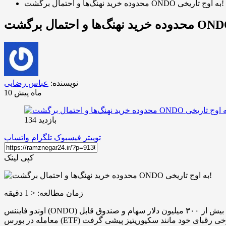
محدوده خرید نهنگ‌ها و احتمال برگشت ONDO به اوج تاریخی!
نویسنده:
عباس رضایی
10 ماه پیش
بازدید 134
توییتر
فیسبوک
تلگرام
واتساپ
کپی لینک
زمان مطالعه:
< 1
دقیقه
اوندو فایننس (ONDO) در ماه سپتامبر عملکردی متفاوت از کل بازار داشت، زیرا پلتفرم جدید این پروژه با نام اوندو گلوبال مارکتس تنها در کمتر از یک ماه بیش از ۳۰۰ میلیون دلار سهام و صندوق قابل