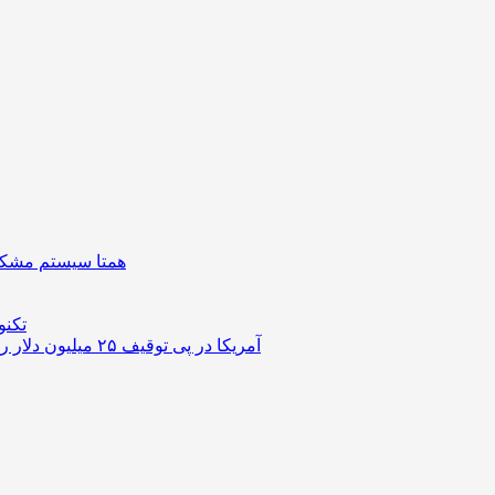
همتا سیستم مشکل 
تکنو
آمریکا در پی توقیف ۲۵ میلیون دلار رمزارز حاصل از کلاهبرداری‌های عاشقانه است