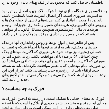
اطمینان حاصل کنید که محدودیت ترافیک پهنای باندی وجود ندارد.
به علاوه، برای همگام‌سازی نود با شبکه بلاک چین، اتصال اپراتور نود
به اینترنت ضروری است. اگر اتصال اینترنت شما نامطمئن باشد،
باید نود را مجدداً راه‌اندازی کنید. هزینه‌های ناشی از حمله هکرها و
ویروس‌های کامپیوتری، هزینه‌های تعمیر و نگه‌داری تجهیزات اولیه و
هزینه‌های مالی غیرمنتظره، همچنین مسائل قانونی، از موانعی
هستند که در مسیر راه‌اندازی موفق نود بلاک چین قرار دارند.
پس از ظاهر شدن انواع نودها و روش راه‌اندازی آنها در بلاک
چین‌های مختلف، باید به ارتباط نودها با اجماع شبکه و تغییرات
احتمالی زنجیره نیز توجه شود. هر تغییری که اکثریت نودهای بلاک
چین (حداقل ۵۱ درصد) با آن موافقت نکنند، رد می‌شود. اما در
صورتی که اکثریت جامعه با تغییر رأی دهند، چه اتفاقی می‌افتد؟ در
این صورت، تمام نودهایی که با تغییر موافقت نکرده‌اند، باید به نسخه
جدید ارتقاء یابند تا از زنجیره جدید پشتیبانی کنند. غیر از این، این
نودها به زودی از شبکه خارج می‌شوند و دیگر نمی‌توانند تراکنش‌های
جدید را تأیید کنند.
فورک به چه معناست؟
فورک به معنای جدایی یا تفکیک است. در زمینه بلاک‌چین، فورک به
معنای ایجاد زنجیره منشعب شده جدیدی از بلاک‌ها است که با نسخه
اصلی تفاوت‌هایی دارد. این امر ممکن است به دلیل نیاز به ایجاد