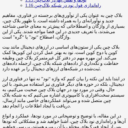
راه‌اندازی فول نود در شبکه بلاک‌چین
1.16
بلاک چین به عنوان یکی از نوآوری‌های برجسته در فناوری، مفاهیم
جدید و نوآورانه‌ای را به همراه داشته است. با ظهور بلاک چین،
بسیاری از واژگان و اصطلاحاتی که پیش‌تر به معنای خاصی شناخته
می‌شدند، با تعریف جدیدی در این فضا مواجه شدند. یکی از این
واژگان، اصطلاح “نود” یا “گره” است.
بلاک چین یکی از ستون‌های اساسی در ارزهای دیجیتال مانند بیت
کوین یا دوج کوین است. نود به بهتر عمل کردن این کوین‌ها کمک
می‌کند. این مهره مهم در دفتر کل غیرمتمرکز بلاک چین وظیفه
حفاظت و نگه‌داری از داده‌های شبکه بلاک چین، ازجمله داده‌های
ثبت‌شده در شبکه‌های ارزهای دیجیتال را بر عهده دارد.
در ابتدا باید این نکته را بیان کنیم که واژه “نود” نه تنها در فناوری ارز
دیجیتال، بلکه در حوزه های دیگر فناوری نیز استفاده می‌شود. با این
حال، وقتی در مورد نود در جهان بلاک چین صحبت می‌کنیم، به
سیستم سخت‌افزاری یا کامپیوتری اشاره می‌کنیم که به شبکه بلاک
چین متصل شده و می‌تواند عملکردهای خاصی مانند ارسال،
دریافت یا ایجاد اطلاعات را انجام دهد.
در این مقاله، با توضیح و توضیحاتی در مورد نودها، عملکرد و انواع
آن‌ها و راه‌اندازی نود بلاک چین، آشنا خواهید شد و مشکلاتی که نودها
پس از ایجاد فورک‌های مختلف با آن روبرو هستند، بررسی خواهیم