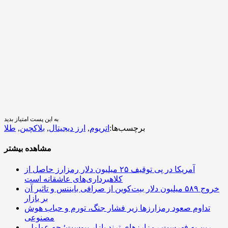
به این پست امتیاز بدید
برچسب‌ها:
اتریوم
,
ارز دیجیتال
,
بلاکچین
,
طلا
مشاهده بیشتر
آمریکا در پی توقیف ۲۵ میلیون دلار رمزارز حاصل از
کلاهبرداری‌های عاشقانه است
خروج ۵۸۹ میلیون دلار بیت‌کوین از صرافی بایننس و تاثیر آن
بر بازار
تداوم صعود رمزارزها زیر فشار جنگ، تورم و حباب هوش
مصنوعی
رین به فهرست رمزارزهای ترند بازار پیوست؛ چه عواملی