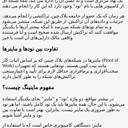
یک نهاد مرکزی است و نه کسی آن را اداره می کند، بلکه شبکه ای
از کامپیوتر هایی با نام “نود” وجود دارد که این کار را انجام می دهند.
هر زمان که یک عضو از جامعه بلاک‌چین، تراکنشی را انجام می‌دهد،
جزئیات و داده‌های آن تراکنش، از طریق این شبکه، منتشر می‌شود
و به تمام نودهای شبکه می‌رسد تا اینکه بیشتر آن‌ها با یکدیگر
موافقت کنند که تراکنش ارسال شده صحیح است و آیا فرستنده
واقعی مالک دارایی‌های آن است یا خیر.
تفاوت بین نودها و ماینرها
ماینرها در شبکه‌های بلاک چینی که بر اساس اثبات کار (Proof of
Work) مانند بیت کوین هستند، نودهایی هستند که تجهیزات
سخت‌افزاری و نرم‌افزاری حداقل لازم برای تأیید و اعتبارسنجی
تراکنش‌های شبکه را به طور کامل دارند.
مفهوم ماینینگ چیست؟
در بیشتر مواقع، دو واژه “نود” و “ماینر” بجای یکدیگر استفاده
می‌شوند. با این حال، همه ماینرها باید یک نود کامل باشند، اما هر نود
به طور ضروری یک ماینر نیست. بنابراین، بهتر است با تفاوت بین
نود و ماینر آشنا شویم.
ماینر: دستگاهی کامپیوتری خاص است که با استفاده از