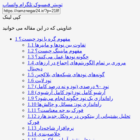
توییتر
فیسبوک
تلگرام
واتساپ
کپی لینک
عناوینی که در این مقاله می خوانید
مفهوم گره یا نود چیست؟
1
تفاوت بین نودها و ماینرها
1.1
مفهوم ماینینگ چیست؟
1.2
چگونه نودها عمل می‌کنند؟
1.3
مروری بر تمام الگوریتم‌های اجماع در ارزهای
1.4
دیجیتال
گونه‌های نودهای شبکه‌های بلاکچین
1.5
نود لایت
1.6
نود ۹۰ درصدی (نود و نه درصد کامل)
1.7
آرشیو کامل نود (نود کامل آرشیوی)
1.8
راه‌اندازی یک نود چگونه انجام می‌شود؟
1.9
راه‌اندازی نود: مسائل و چالش‌ها
1.10
فورک به چه معناست؟
1.11
تحلیل پشتیبانی از بیتکوین در پروتکل جدید هارد
1.12
فورک
نرم‌افزار شاخه‌دار
1.13
خلاصه‌بندی
1.14
نودها و نقش آنها در بلاک‌چین
1.15