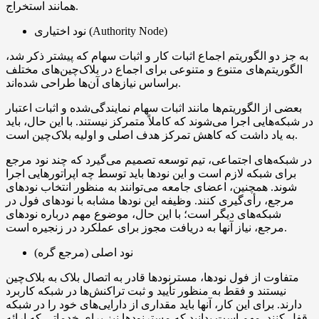
همانند استخراج.
نود اختیاری (Authority Node)
به جز دو الگوریتم اجماع اثبات کار و اثبات سهام که پیشتر ذکر شد،
الگوریتم‌های متنوع و متنوعی برای اجماع در بلاک‌چین‌های مختلف
براساس نیازهای آن‌ها طراحی شده‌اند.
بعضی از الگوریتم‌ها مانند اثبات سهام نمایندگی‌شده و اثبات اعتبار
در شبکه‌هایی اجرا می‌شوند که کاملاً متمرکز نیستند. با این حال، باید
به یاد داشت که کاهش تمرکز هدف اصلی و اولیه بلاک‌چین است.
در شبکه‌های اجتماعی، تیم توسعه تصمیم می‌گیرد که چند نود مرجع
برای شبکه لازم است و این نودها باید توسط چه اپراتورهایی اجرا
شوند. همچنین، اعضای جامعه می‌توانند به منظور انتخاب نودهای
مرجع، رأی‌گیری کنند. وظیفه این نودها مشابه با نودهای فول در
شبکه‌های دیگر است؛ با این حال، موضوع مهم درباره نودهای
مرجع، نیاز آنها به دریافت مجوز برای عملکرد در زنجیره است.
نود اصلی (مرجع گره)
متفاوت از فول نودها، مسترنودها قادر به اتصال بلاک به بلاک‌چین
نیستند و فقط به منظور تأیید و ثبت تراکنش‌ها در شبکه کاربرد
دارند. برای این کار، آنها باید مقداری از دارایی‌های خود را در شبکه
قفل کنند. مهم است بدانید که مسترنودها نیز برای خدماتی که ارائه