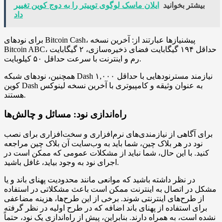
بیشتر بخوانید
ایلان ماسک لوگوی توییتر را به دوج کوین تغییر
داد
برای نودهای Bitcoin Cash، پیشنیازها عبارتند از: آخرین نسخه
Bitcoin ABC، حداقل ۱۹۴ گیگابایت فضای ذخیره‌سازی، ۲ گیگابایت
رم و اینترنت با سرعت حداقل ۵۰ کیلوبایت.
همچنین، نودهای شبکه Dash نیازمند مسترنودهایی با حداقل ۱,۰۰۰
کوین Dash به عنوان وثیقه و کامپیوتری با آخرین نسخه لینوکس
هستند.
راه‌اندازی نود: مسائل و چالش‌ها
برای آگاهی از نیازمندی‌های نرم‌افزاری و سخت‌افزاری برای نصب
نود در هر بلاک چین، شما باید به وب‌سایت آن بلاک چین مراجعه
کنید. با این حال، شما نباید از مشکلات عمومی که ممکن است در
اجرای نود به وجود بیاید، غافل باشید.
در نظر داشته باشید که موانعی مانند محدودیت پهنای باند و یا
مشکل در اتصال به اینترنت ممکن است باعث مشکلاتی در استفاده
از طرح‌های اینترنتی شوند. برخی از این طرح‌ها، هزینه مضاعفی
برای استفاده از پهنای باند اضافه که در طرح اولیه در نظر گرفته
نشده است، به همراه دارند. بنابراین، پیش از راه‌اندازی یک نود، حتماً