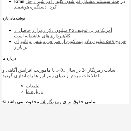
در
همتا سیستم مشکل گم شدن کلید را در شیراز حل
Erfan
کرد | دستگیره هوشمند
نوشته‌های تازه
آمریکا در پی توقیف ۲۵ میلیون دلار رمزارز حاصل از
کلاهبرداری‌های عاشقانه است
خروج ۵۸۹ میلیون دلار بیت‌کوین از صرافی بایننس و تاثیر آن
بر بازار
درباره ما
سایت رمزنگار 24 در سال 1401 با ماموریت افزایش آگاهی و
اطلاعات مردم از دنیای رمز ارز ها راه اندازی گردید.
تبلیغات
درباره ما
محفوظ می باشد.
© تمامی حقوق برای
رمزنگار 24