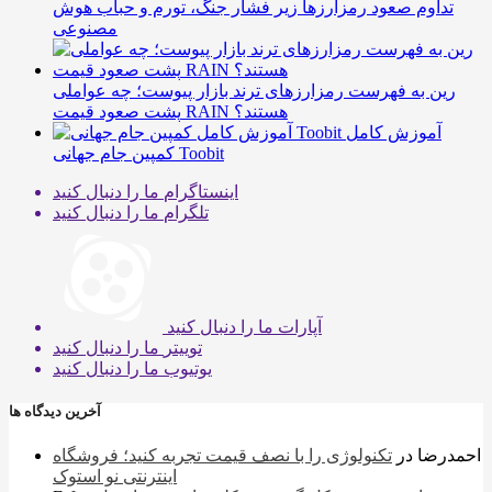
تداوم صعود رمزارزها زیر فشار جنگ، تورم و حباب هوش
مصنوعی
رین به فهرست رمزارزهای ترند بازار پیوست؛ چه عواملی
پشت صعود قیمت RAIN هستند؟
آموزش کامل
کمپین جام جهانی Toobit
اینستاگرام
ما را دنبال کنید
تلگرام
ما را دنبال کنید
آپارات
ما را دنبال کنید
توییتر
ما را دنبال کنید
یوتیوب
ما را دنبال کنید
آخرین دیدگاه ها
احمدرضا
در
تکنولوژی را با نصف قیمت تجربه کنید؛ فروشگاه
اینترنتی نو استوک