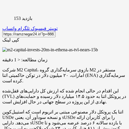
بازدید 153
توییتر
فیسبوک
تلگرام
واتساپ
کپی لینک
زمان مطالعه:
< 1
دقیقه
شرکت M2 Capital، بازوی سرمایه‌گذاری گروه M2 مستقر در
امارات، ۲۰ میلیون دلار در توکن حاکمیتی اتنا (ENA) سرمایه‌گذاری
کرده است.
این اقدام در حالی انجام شده که ارزش کل دارایی‌های قفل‌شده
(TVL) در پروتکل اتنا به حدود ۱۴.۵ میلیارد دلار رسیده و حمایت‌های
نهادی از این پروژه در سطح جهانی در حال افزایش است.
اتنا یک پروتکل دلار مصنوعی مبتنی بر اتریوم است که استیبل‌کوین
USDe و نسخه سودآور آن، یعنی sUSDe را برای کاربران ارائه
می‌دهد. دارایی sUSDe با بازده سالانه ۶ درصد عرضه می‌شود و تا
کنون بیش از ۸۱۱ هزار کاربر در ۲۴ شبکه بلاکچین به این پروتکل