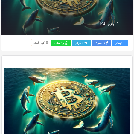
بازدید 194
کپی لینک
توییتر
فیسبوک
تلگرام
واتساپ