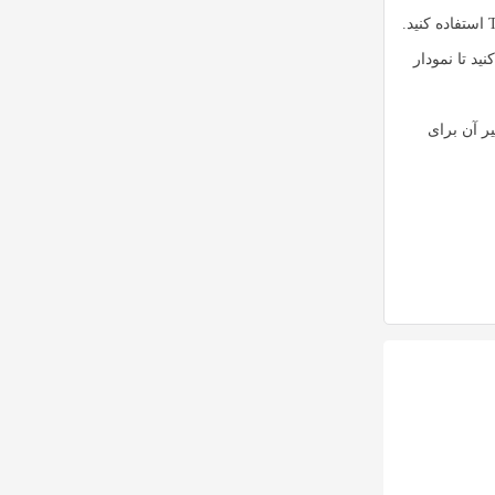
برای مشاهده نمودار دامیننس تتر، می‌توانید از سایت‌هایی مانند CoinMarketCap و TradingView استفاده کنید.
ستجو کنید تا نمودار
یر آن برای