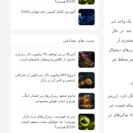
RAIN هستند؟
آموزش کامل کمپین جام جهانی Toobit
یک واحد تتر
 توسط شرکت iFinex در جولای 2014 راه‌اندازی شد. در حال
 حجم بیشتری از
پست های تصادفی
رزهای دیجیتال
آمریکا در پی توقیف ۲۵ میلیون دلار رمزارز
یر تسلط تتر
حاصل از کلاهبرداری‌های عاشقانه است
خروج ۵۸۹ میلیون دلار بیت‌کوین از صرافی
بایننس و تاثیر آن بر بازار
ت
تداوم صعود رمزارزها زیر فشار جنگ،
ال دارد. ارزش
تورم و حباب هوش مصنوعی
نکه قیمت تتر
ش کل بازار USDT برابر است با تعداد توکن‌های در
رین به فهرست رمزارزهای ترند بازار
پیوست؛ چه عواملی پشت صعود قیمت
RAIN هستند؟