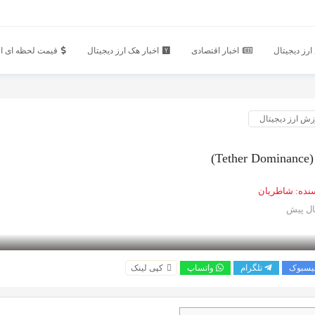
رز دیجیتال
اخبار اقتصادی
اخبار هک ارز دیجیتال
قیمت لحظه ای ار
زش ارز دیجیتال
T)
نده:
شاطریان
یسبوک
تلگرام
واتساپ
کپی لینک