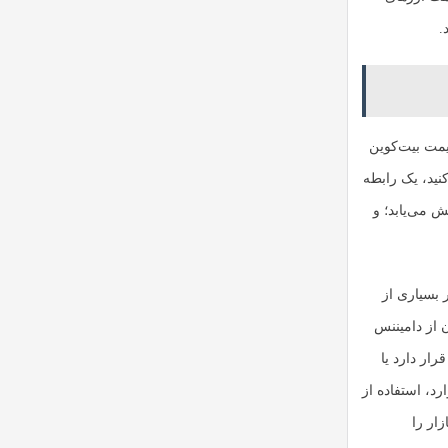
.
یمت بیت‌کوین
نید، یک رابطه
 می‌یابد؛ و
(Tether Dominance) اهمیت دارد. در بسیاری از
ن از دامیننس
رار دارد یا
د، استفاده از
ار را