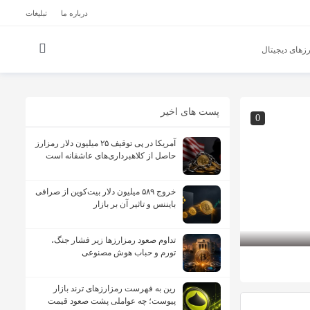
درباره ما
تبلیغات
زهای دیجیتال
پست های اخیر
0
آمریکا در پی توقیف ۲۵ میلیون دلار رمزارز
حاصل از کلاهبرداری‌های عاشقانه است
خروج ۵۸۹ میلیون دلار بیت‌کوین از صرافی
بایننس و تاثیر آن بر بازار
تداوم صعود رمزارزها زیر فشار جنگ،
تورم و حباب هوش مصنوعی
رین به فهرست رمزارزهای ترند بازار
پیوست؛ چه عواملی پشت صعود قیمت