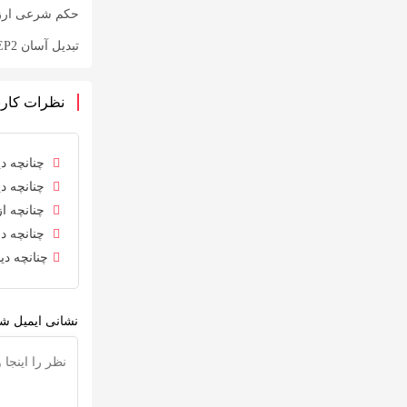
حکم شرعی ارزها
تبدیل آسان BEP2 به BEP20: راهنمای گام به گام
نظرات کارب
چنانچه دی
چنانچه دی
چنانچه از
چنانچه در
چنانچه دی
نشانی ایمیل شم