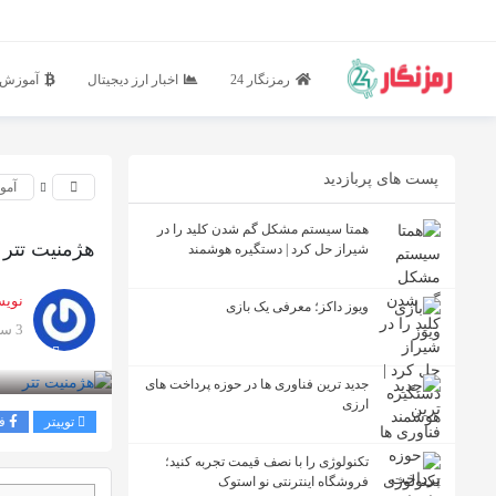
رمزنگار 24
اخبار ارز دیجیتال
آموزش ا
پست های پربازدید
آمو
همتا سیستم مشکل گم شدن کلید را در
هژمنیت تتر (ether Dominance
شیراز حل کرد | دستگیره هوشمند
نویس
ویوز داکز؛ معرفی یک بازی
3 سال پیش
بازدید 1001
جدید ترین فناوری ها در حوزه پرداخت های
ارزی
توییتر
ف
تکنولوژی را با نصف قیمت تجربه کنید؛
فروشگاه اینترنتی نو استوک