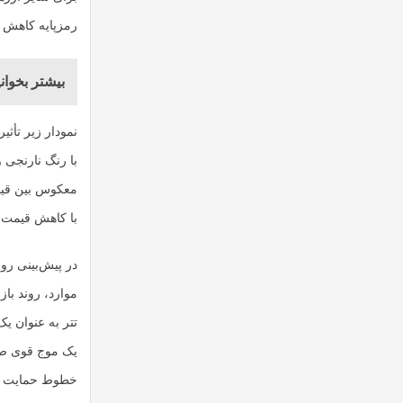
رمزپایه کاهش پی
بیشتر بخوانی
نمودار زیر تأث
با رنگ نارنجی 
معکوس بین قیمت
با کاهش قیمت بی
موارد، روند باز
تتر به عنوان یک 
یک موج قوی صعو
خطوط حمایت و م