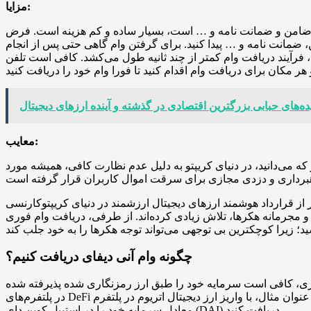
مزایا:
ردن ضامن و ضمانت نامه و … است، بسیار ساده و کم هزینه است. فرض
ن، ضمانت نامه و … پیدا کنید. برای گرفتن وام گاهی حتی پس از انجام
 فرآیند دریافت وام کمتر از چند ثانیه طول می‌کشد. کافی است تلفن
ده‌های حبابی بزرگترین اقتصادی در گذشته و آینده ارزهای دیجیتال
معایب:
ی‌دانید، در دنیای کریپتو به دلیل عدم نظارت کافی، همیشه مورد
از قرارداد هوشمند ارزهای دیجیتال ارزشمند در دنیای کریپتوکارنسی
ی و مجرمانه هکرها، تلاش زیادی کرده‌اند. از طرفی، دریافت وام فوری
چگونه وام آنی دیفای دریافت کنیم؟
فوری، کافی است سرمایه خود را طبق ارز رمزنگاری شده پذیرفته شده
در پلتفرم‌های DeFi ارائه دهنده وام، به استخرهای نقدینگی آن واریز کنید، سپس بر اساس معادل سپرده خود وام دریافت کنید. به عنوان مثال، با واریز ارز دیجیتال اتریوم در پلتفرم Compound، می‌توانید
معادل سرمایه خود را در استیبل کوین دای (DAI) دریافت کنید.