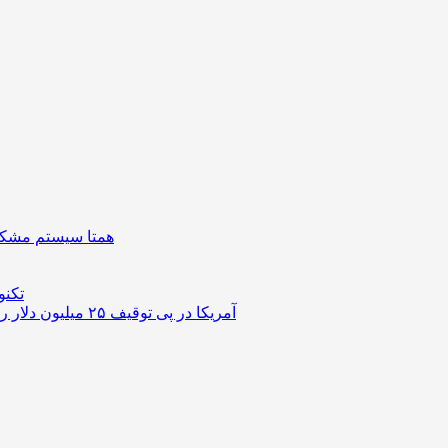
همتا سیستم مشکل 
تکنو
آمریکا در پی توقیف ۲۵ میلیون دلار رمزارز حاصل از کلاهبرداری‌های عاشقانه است