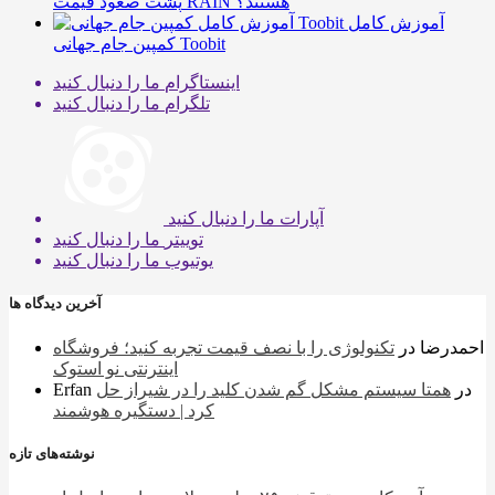
پشت صعود قیمت RAIN هستند؟
آموزش کامل
کمپین جام جهانی Toobit
اینستاگرام
ما را دنبال کنید
تلگرام
ما را دنبال کنید
آپارات
ما را دنبال کنید
توییتر
ما را دنبال کنید
یوتیوب
ما را دنبال کنید
آخرین دیدگاه ها
احمدرضا
در
تکنولوژی را با نصف قیمت تجربه کنید؛ فروشگاه
اینترنتی نو استوک
در
همتا سیستم مشکل گم شدن کلید را در شیراز حل
Erfan
کرد | دستگیره هوشمند
نوشته‌های تازه