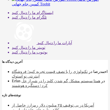
کمپین جام جهانی Toobit
اینستاگرام
ما را دنبال کنید
تلگرام
ما را دنبال کنید
آپارات
ما را دنبال کنید
توییتر
ما را دنبال کنید
یوتیوب
ما را دنبال کنید
آخرین دیدگاه ها
احمدرضا
در
تکنولوژی را با نصف قیمت تجربه کنید؛ فروشگاه
اینترنتی نو استوک
در
همتا سیستم مشکل گم شدن کلید را در شیراز حل
Erfan
کرد | دستگیره هوشمند
نوشته‌های تازه
آمریکا در پی توقیف ۲۵ میلیون دلار رمزارز حاصل از
کلاهبرداری‌های عاشقانه است