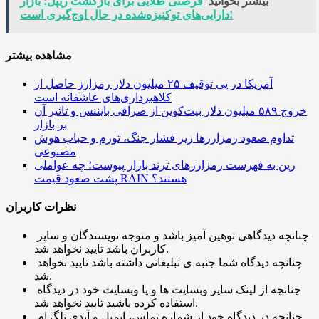
بیشتر بخوانید
فرصتی طلایی برای بازگشت ریپل؛ بازار
دارایی‌های توکنیزه‌شده در حال اوج‌گیری است!
مشاهده بیشتر
آمریکا در پی توقیف ۲۵ میلیون دلار رمزارز حاصل از
کلاهبرداری‌های عاشقانه است
خروج ۵۸۹ میلیون دلار بیت‌کوین از صرافی بایننس و تاثیر آن
بر بازار
تداوم صعود رمزارزها زیر فشار جنگ، تورم و حباب هوش
مصنوعی
رین به فهرست رمزارزهای ترند بازار پیوست؛ چه عواملی
پشت صعود قیمت RAIN هستند؟
نظرات کاربران
چنانچه دیدگاهی توهین آمیز باشد و متوجه نویسندگان و سایر
کاربران باشد تایید نخواهد شد.
چنانچه دیدگاه شما جنبه ی تبلیغاتی داشته باشد تایید نخواهد
شد.
چنانچه از لینک سایر وبسایت ها و یا وبسایت خود در دیدگاه
استفاده کرده باشید تایید نخواهد شد.
چنانچه در دیدگاه خود از شماره تماس، ایمیل و آیدی تلگرام