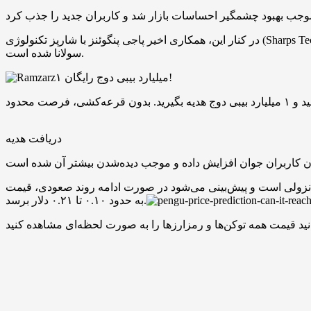
در کنار این، همکاری اخیر پاجی پنگوئنز با شارپز تکنولوژی (Sharps Technology) موجب افزایش اعتبار نهادی شد. این همکاری همچنین باعث ارتباط بیشتر بین اکوسیستم پاجی پنگوئنز و فضای خزانه دیجیتال
سولانا شده است.
۱ میلیارد بیبی دوج رایگان!
دریافت هدیه
ر صورت ادامه روند صعودی، قیمت PENGU بین ۱۸۰ درصد تا ۵۰۰ درصد افزایش در سپتامبر را تجربه کند و
به حدود ۰.۱۰ تا ۰.۲۱ دلار برسد.