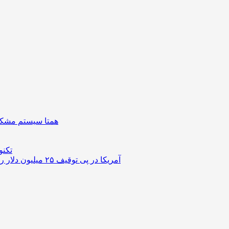
همتا سیستم مشکل 
تکنو
آمریکا در پی توقیف ۲۵ میلیون دلار رمزارز حاصل از کلاهبرداری‌های عاشقانه است