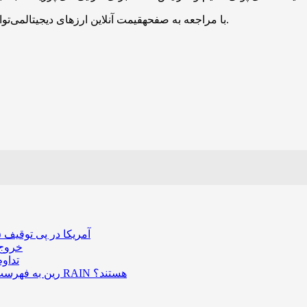
با مراجعه به صفحهقیمت آنلاین ارزهای دیجیتالمی‌توانید قیمت همه توکن‌ها و رمزارزها را به صورت لحظه‌ای مشاهده کنید.
آمریکا در پی توقیف ۲۵ میلیون دلار رمزارز حاصل از کلاهبرداری‌های عاشقانه است
خروج ۵۸۹ میلیون دلار بیت‌کوین از صرافی بایننس و تاثیر
تداو
رین به فهرست رمزارزهای ترند بازار پیوست؛ چه عواملی پشت صعود قیمت RAIN هستند؟