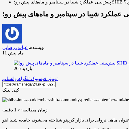
ش دوباره؟
نویسنده:
عباس رضایی
11 ماه پیش
بازدید 265
توییتر
فیسبوک
تلگرام
واتساپ
کپی لینک
زمان مطالعه:
< 1
دقیقه