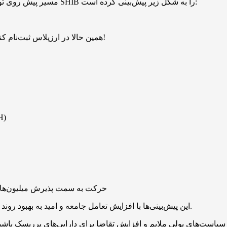
حساب اختصاصی شیباریوم در شبکه X، با نام کاربری Shibizens، مسیر پیش روی توکن SHIB را به شکل زیر پیش‌بینی کرده است:
همین حالا در ارزپلاس ثبت‌نام کنید و ۱ میلیارد بیبی دوج هدیه بگیرید. بدون قرعه‌کشی، فرصت محدود!
• نوامبر، onvember
• مارس ۲۰۲۶، March: حرکت به سمت پذیرش 
این پیش‌بینی‌ها با افزایش تعامل جامعه و امید به بهبود روند بازار در کنار احتمال کاهش نرخ بهره توسط فدرال رزرو، همراه است.