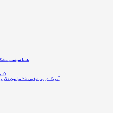
همتا سیستم مشکل 
تکنو
آمریکا در پی توقیف ۲۵ میلیون دلار رمزارز حاصل از کلاهبرداری‌های عاشقانه است