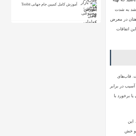
آموزش کامل کمپین جام جهانی Toobit
اشد به شدت
اهتان در معرض
ین اتفاقات
. قاب‌های
 آسیب در برابر
ا برخورد با
 این
 و خش