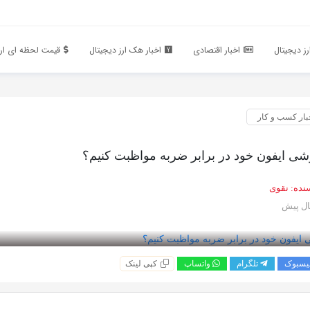
ز دیجیتال
اخبار اقتصادی
اخبار هک ارز دیجیتال
قیمت لحظه ای ارز
بار کسب و کار
شی ایفون خود در برابر ضربه مواظبت کنیم؟
نده:
نقوی
یسبوک
تلگرام
واتساپ
کپی لینک