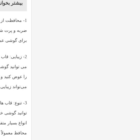
بیشتر بخوانی
‏1- محافظت ا
ضربه و پرت شدن
برای گوشی عمل
‏2- زیبایی: ق
می توانید گوشی
را عوض کنید و 
می‌تواند زیبایی
‏3- تنوع: قاب
توانید گوشی خو
انواع بسیار مت
محافظ معمولاً 