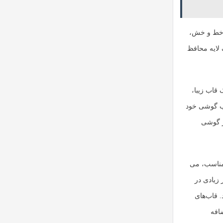
ر خط و خش،
 لایه محافظ
قاب زیبا،
اب گوشی خود
ز گوشی
 مناسب، می
 زیادی در
. قاب‌های
افه