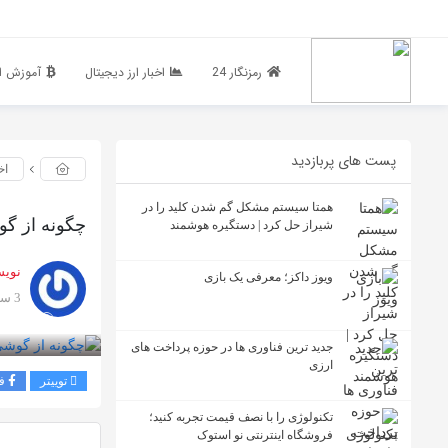
رمزنگار 24
اخبار ارز دیجیتال
آموزش ار
پست های پربازدید
اخ
همتا سیستم مشکل گم شدن کلید را در
چگونه از گو
شیراز حل کرد | دستگیره هوشمند
نویس
ویوز داکز؛ معرفی یک بازی
3 سال پیش
بازدید 1710
جدید ترین فناوری ها در حوزه پرداخت های
ارزی
توییتر
ف
تکنولوژی را با نصف قیمت تجربه کنید؛
فروشگاه اینترنتی نو استوک