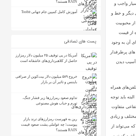
RAIN هستند؟
سیار واجب و
آموزش کامل کمپین جام جهانی Toobit
 دیگر و خط و
از محبوبیت
ه از قیمت
پست های تصادفی
ی آن به وجود
 های پرطرفدار
آمریکا در پی توقیف ۲۵ میلیون دلار رمزارز
حاصل از کلاهبرداری‌های عاشقانه است
 آسیب دیدن
خروج ۵۸۹ میلیون دلار بیت‌کوین از صرافی
بایننس و تاثیر آن بر بازار
لفن‌های همراه
بته باید توجه
تداوم صعود رمزارزها زیر فشار جنگ،
تورم و حباب هوش مصنوعی
رتفاعی متفاوت
مختلف و زیادی
رین به فهرست رمزارزهای ترند بازار
پیوست؛ چه عواملی پشت صعود قیمت
ه می‌تواند از
RAIN هستند؟
شید که تهیه