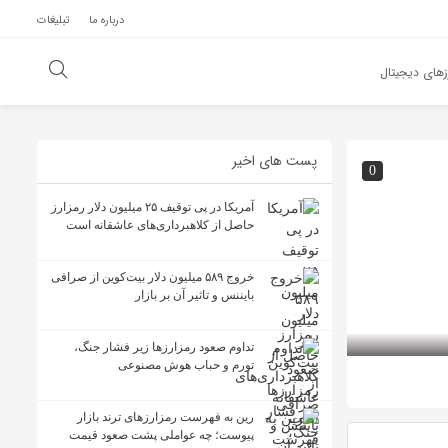
درباره ما
تبلیغات
های دیجیتال
پست های اخیر
0
آمریکا در پی توقیف ۲۵ میلیون دلار رمزارز
حاصل از کلاهبرداری‌های عاشقانه است
خروج ۵۸۹ میلیون دلار بیت‌کوین از صرافی
بایننس و تاثیر آن بر بازار
تداوم صعود رمزارزها زیر فشار جنگ،
تورم و حباب هوش مصنوعی
رین به فهرست رمزارزهای ترند بازار
پیوست؛ چه عواملی پشت صعود قیمت