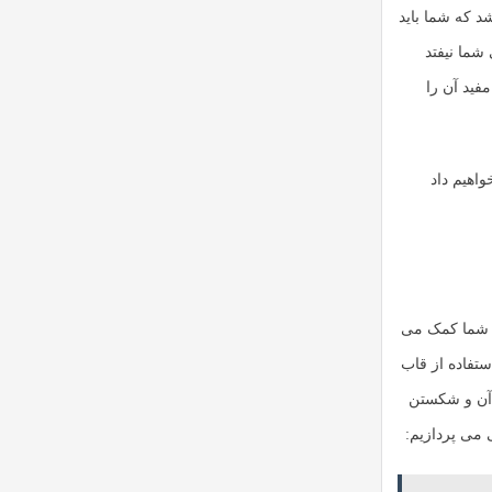
 که شما باید
شما نیفتد
فید آن را
واهیم داد
ه شما کمک می
تفاده از قاب
 آن و شکستن
 می پردازیم: