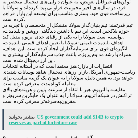
توکن‌های غیرقابل تعویض، به عنوان دارایی‌های دیجیتال منحصر به
فرد، در سال‌های اخیر محبوبیت فراوانی پیدا کرده‌اند و سولانا با
زیرساخت قوی خود، بستری مناسب برای توسعه این بازار فراهم
کرده است.
تیم قدرتمند: تیم بنیان‌گذار سولانا متشکل از متخصصان با تجربه در
حوزه بلاکچین است. این تیم با داشتن دیدگاهی روشن و بلندمدت،
توانسته است سولانا را به یکی از رقبای جدی اتریوم تبدیل کند.
اهداف بلندمدت قیمتی: سولانا با تعیین اهداف قیمتی بلندمدت،
انگیزه‌ای قوی برای سرمایه‌گذاران ایجاد کرده است. این اهداف،
همراه با رشد مداوم پروژه، باعث جذب سرمایه‌گذاران بیشتری به
این ارز دیجیتال شده است.
انتظارات از بازار: هیز معتقد است که در آستانه انتخابات
ریاست‌جمهوری آمریکا، بازار ارزهای دیجیتال شاهد نوسانات شدیدی
خواهد بود. به همین دلیل، سولانا را به عنوان یک گزینه مناسب برای
معامله کوتاه‌مدت معرفی کرده است.
مقایسه با اتریوم: هیز با انتقاد از سرعت پایین و هزینه‌های بالای
تراکنش در شبکه اتریوم، سولانا را به عنوان یک جایگزین سریع‌تر و
مقرون‌به‌صرفه‌تر معرفی کرده است.
US government could add $14B to crypto
بیشتر بخوانید
reserves as part of forfeiture case