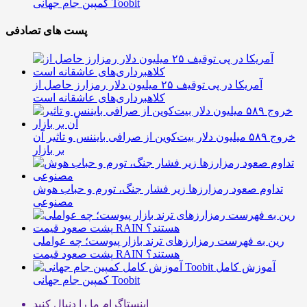
کمپین جام جهانی Toobit
پست های تصادفی
آمریکا در پی توقیف ۲۵ میلیون دلار رمزارز حاصل از
کلاهبرداری‌های عاشقانه است
خروج ۵۸۹ میلیون دلار بیت‌کوین از صرافی بایننس و تاثیر آن
بر بازار
تداوم صعود رمزارزها زیر فشار جنگ، تورم و حباب هوش
مصنوعی
رین به فهرست رمزارزهای ترند بازار پیوست؛ چه عواملی
پشت صعود قیمت RAIN هستند؟
آموزش کامل
کمپین جام جهانی Toobit
اینستاگرام
ما را دنبال کنید