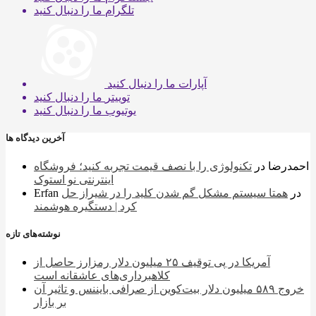
تلگرام
ما را دنبال کنید
آپارات
ما را دنبال کنید
توییتر
ما را دنبال کنید
یوتیوب
ما را دنبال کنید
آخرین دیدگاه ها
احمدرضا
در
تکنولوژی را با نصف قیمت تجربه کنید؛ فروشگاه
اینترنتی نو استوک
در
همتا سیستم مشکل گم شدن کلید را در شیراز حل
Erfan
کرد | دستگیره هوشمند
نوشته‌های تازه
آمریکا در پی توقیف ۲۵ میلیون دلار رمزارز حاصل از
کلاهبرداری‌های عاشقانه است
خروج ۵۸۹ میلیون دلار بیت‌کوین از صرافی بایننس و تاثیر آن
بر بازار