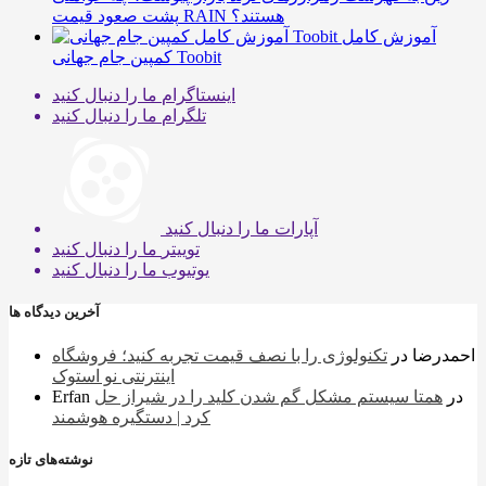
پشت صعود قیمت RAIN هستند؟
آموزش کامل
کمپین جام جهانی Toobit
اینستاگرام
ما را دنبال کنید
تلگرام
ما را دنبال کنید
آپارات
ما را دنبال کنید
توییتر
ما را دنبال کنید
یوتیوب
ما را دنبال کنید
آخرین دیدگاه ها
احمدرضا
در
تکنولوژی را با نصف قیمت تجربه کنید؛ فروشگاه
اینترنتی نو استوک
در
همتا سیستم مشکل گم شدن کلید را در شیراز حل
Erfan
کرد | دستگیره هوشمند
نوشته‌های تازه