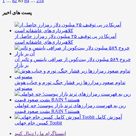
1
…
82
83
84
…
214
پست های اخیر
آمریکا در پی توقیف ۲۵ میلیون دلار رمزارز حاصل از
کلاهبرداری‌های عاشقانه است
خروج ۵۸۹ میلیون دلار بیت‌کوین از صرافی بایننس و تاثیر آن
بر بازار
تداوم صعود رمزارزها زیر فشار جنگ، تورم و حباب هوش
مصنوعی
رین به فهرست رمزارزهای ترند بازار پیوست؛ چه عواملی
پشت صعود قیمت RAIN هستند؟
آموزش کامل
کمپین جام جهانی Toobit
اینستاگرام
ما را دنبال کنید