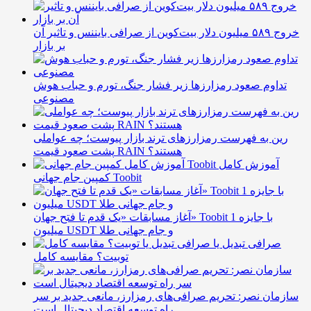
خروج ۵۸۹ میلیون دلار بیت‌کوین از صرافی بایننس و تاثیر آن
بر بازار
تداوم صعود رمزارزها زیر فشار جنگ، تورم و حباب هوش
مصنوعی
رین به فهرست رمزارزهای ترند بازار پیوست؛ چه عواملی
پشت صعود قیمت RAIN هستند؟
آموزش کامل
کمپین جام جهانی Toobit
آغاز مسابقات «یک قدم تا فتح جهان» Toobit با جایزه 1
میلیون USDT و جام جهانی طلا
صرافی تبدیل یا
توبیت؟ مقایسه کامل
سازمان نصر: تحریم صرافی‌های رمزارز، مانعی جدید بر سر
راه توسعه اقتصاد دیجیتال است