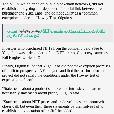
The NFTs, which trade on public blockchain networks, did not
establish an ongoing and dependent financial link between the
purchaser and Yuga Labs, and do not qualify as a “common
enterprise” under the Howey Test, Olguin said.
بیشتر بخوانید
سویی (SUI)؛ افزایشی ۱۱۰ درصدی و پتانسیل
فتح هدف ۲.۲ دلاری!
Investors who purchased NFTs from the company paid a fee to
Yuga that was independent of the NFT prices, Consensys attorney
Bill Hughes wrote on X.
Finally, Olguin ruled that Yuga Labs did not make explicit promises
of profit to prospective NFT buyers and that the roadmap for the
project did not satisfy the conditions under the Howey test of
expectation of profit.
“Statements about a product’s inherent or intrinsic value are not
necessarily statements about profit,” Olguin said.
“Statements about NFT prices and trade volumes are a somewhat
closer call, but even then, these statements by themselves fail to
establish an expectation of profit,” he added.