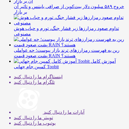
خروج ۵۸۹ میلیون دلار بیت‌کوین از صرافی بایننس و تاثیر آن
بر بازار
تداوم صعود رمزارزها زیر فشار جنگ، تورم و حباب هوش
مصنوعی
رین به فهرست رمزارزهای ترند بازار پیوست؛ چه عواملی
پشت صعود قیمت RAIN هستند؟
آموزش کامل
کمپین جام جهانی Toobit
اینستاگرام
ما را دنبال کنید
تلگرام
ما را دنبال کنید
آپارات
ما را دنبال کنید
توییتر
ما را دنبال کنید
یوتیوب
ما را دنبال کنید