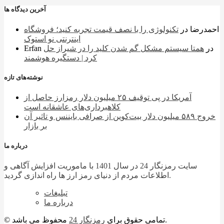
آخرین دیدگاه ها
احمدرضا
در
تکنولوژی را با نصف قیمت تجربه کنید؛ فروشگاه
اینترنتی نو استوک
در
همتا سیستم مشکل گم شدن کلید را در شیراز حل
Erfan
کرد | دستگیره هوشمند
نوشته‌های تازه
آمریکا در پی توقیف ۲۵ میلیون دلار رمزارز حاصل از
کلاهبرداری‌های عاشقانه است
خروج ۵۸۹ میلیون دلار بیت‌کوین از صرافی بایننس و تاثیر آن
بر بازار
درباره ما
سایت رمزنگار 24 در سال 1401 با ماموریت افزایش آگاهی و
اطلاعات مردم از دنیای رمز ارز ها راه اندازی گردید.
تبلیغات
درباره ما
محفوظ می باشد.
© تمامی حقوق برای
رمزنگار 24