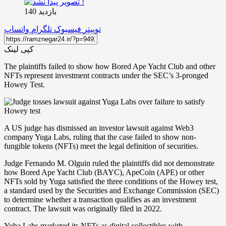
بازدید 140
توییتر
فیسبوک
تلگرام
واتساپ
کپی لینک
The plaintiffs failed to show how Bored Ape Yacht Club and other
NFTs represent investment contracts under the SEC’s 3-pronged
Howey Test.
A US judge has dismissed an investor lawsuit against Web3
company Yuga Labs, ruling that the case failed to show non-
fungible tokens (NFTs) meet the legal definition of securities.
Judge Fernando M. Olguin ruled the plaintiffs did not demonstrate
how Bored Ape Yacht Club (BAYC), ApeCoin (APE) or other
NFTs sold by Yuga satisfied the three conditions of the Howey test,
a standard used by the Securities and Exchange Commission (SEC)
to determine whether a transaction qualifies as an investment
contract. The lawsuit was originally filed in 2022.
Yuba Labs marketed its NFTs as digital collectibles with