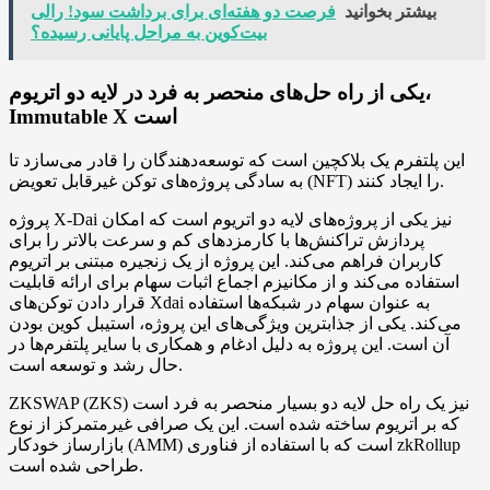
بیشتر بخوانید
فرصت دو هفته‌ای برای برداشت سود! رالی
بیت‌کوین به مراحل پایانی رسیده؟
یکی از راه حل‌های منحصر به فرد در لایه دو اتریوم،
Immutable X است
این پلتفرم یک بلاکچین است که توسعه‌دهندگان را قادر می‌سازد تا
به سادگی پروژه‌های توکن غیرقابل تعویض (NFT) را ایجاد کنند.
پروژه X-Dai نیز یکی از پروژه‌های لایه دو اتریوم است که امکان
پردازش تراکنش‌ها با کارمزدهای کم و سرعت بالاتر را برای
کاربران فراهم می‌کند. این پروژه از یک زنجیره مبتنی بر اتریوم
استفاده می‌کند و از مکانیزم اجماع اثبات سهام برای ارائه قابلیت
قرار دادن توکن‌های Xdai به عنوان سهام در شبکه‌ها استفاده
می‌کند. یکی از جذابترین ویژگی‌های این پروژه، استیبل کوین بودن
آن است. این پروژه به دلیل ادغام و همکاری با سایر پلتفرم‌ها در
حال رشد و توسعه است.
ZKSWAP (ZKS) نیز یک راه حل لایه دو بسیار منحصر به فرد است
که بر اتریوم ساخته شده است. این یک صرافی غیرمتمرکز از نوع
بازارساز خودکار (AMM) است که با استفاده از فناوری zkRollup
طراحی شده است.