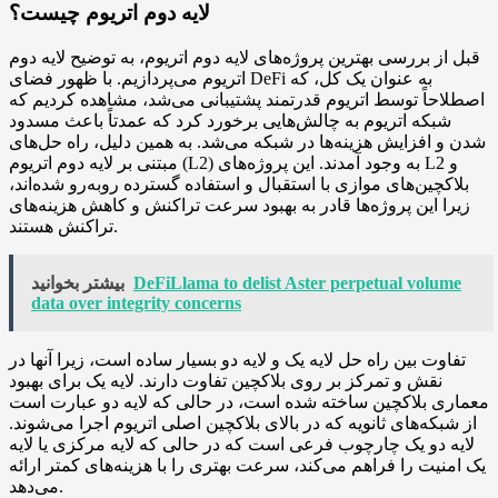
لایه دوم اتریوم چیست؟
قبل از بررسی بهترین پروژه‌های لایه دوم اتریوم، به توضیح لایه دوم
اتریوم می‌پردازیم. با ظهور فضای DeFi به عنوان یک کل، که
اصطلاحاً توسط اتریوم قدرتمند پشتیبانی می‌شد، مشاهده کردیم که
شبکه اتریوم به چالش‌هایی برخورد کرد که عمدتاً باعث مسدود
شدن و افزایش هزینه‌ها در شبکه می‌شد. به همین دلیل، راه حل‌های
مبتنی بر لایه دوم اتریوم (L2) به وجود آمدند. این پروژه‌های L2 و
بلاکچین‌های موازی با استقبال و استفاده گسترده روبه‌رو شده‌اند،
زیرا این پروژه‌ها قادر به بهبود سرعت تراکنش و کاهش هزینه‌های
تراکنش هستند.
DeFiLlama to delist Aster perpetual volume
بیشتر بخوانید
data over integrity concerns
تفاوت بین راه حل لایه یک و لایه دو بسیار ساده است، زیرا آنها در
نقش و تمرکز بر روی بلاکچین تفاوت دارند. لایه یک برای بهبود
معماری بلاکچین ساخته شده است، در حالی که لایه دو عبارت است
از شبکه‌های ثانویه که در بالای بلاکچین اصلی اتریوم اجرا می‌شوند.
لایه دو یک چارچوب فرعی است که در حالی که لایه مرکزی یا لایه
یک امنیت را فراهم می‌کند، سرعت بهتری را با هزینه‌های کمتر ارائه
می‌دهد.