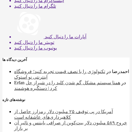
اینستاگرام
ما را دنبال کنید
تلگرام
ما را دنبال کنید
آپارات
ما را دنبال کنید
توییتر
ما را دنبال کنید
یوتیوب
ما را دنبال کنید
آخرین دیدگاه ها
احمدرضا
در
تکنولوژی را با نصف قیمت تجربه کنید؛ فروشگاه
اینترنتی نو استوک
در
همتا سیستم مشکل گم شدن کلید را در شیراز حل
Erfan
کرد | دستگیره هوشمند
نوشته‌های تازه
آمریکا در پی توقیف ۲۵ میلیون دلار رمزارز حاصل از
کلاهبرداری‌های عاشقانه است
خروج ۵۸۹ میلیون دلار بیت‌کوین از صرافی بایننس و تاثیر آن
بر بازار