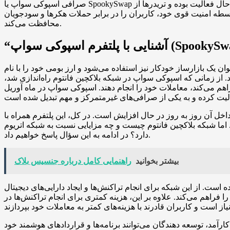
صرافی اسپوکی سواپ یا SpookySwap است. در این مقاله، ما اسپوکی سواپ را به طور جامع به شما معرفی خواهیم کرد. اسپوکی سواپ، همانند صرافی‌های دیگر معتبر، در حال فعالیت بوده و تریدرها از
واسطه امنیت قوی خود، کاربران را در برابر حملات هکرها و سودجویان
محافظت می‌کند.
لتفرم اسپوکی سواپ (SpookySwap)”
تفاده می‌شود و ارز بومی خود را با نام BOO داراست. این ارز به عنوان واحد پرداختی برای
از زمانی که اسپوکی سواپ در شبکه بلاکچین فانتوم راه‌اندازی شد،
فراهم می‌کند، معاملات خود را انجام دهند. اسپوکی سواپ در ماه آوریل
اخل آن روز به روز در حال افزایش است. در کل، این پلتفرم همراه با
 اما شبکه بلاکچین فانتوم چیست و چه مزایایی نسبت به شبکه اتریوم
دارد؟ در ادامه به این سؤال پاسخ خواهیم داد.
بیشتر بخوانید
راهنمایی کامل درباره جنسیس بلاک
ت. از این شبکه برای انجام تراکنش‌ها و ایجاد دارایی‌های دیجیتال
 فراهم می‌کند. علاوه بر این، هزینه کمتری برای انجام تراکنش‌ها در
کارآمد، توسعه دهندگان می‌توانند برنامه‌ها و قراردادهای هوشمند خود