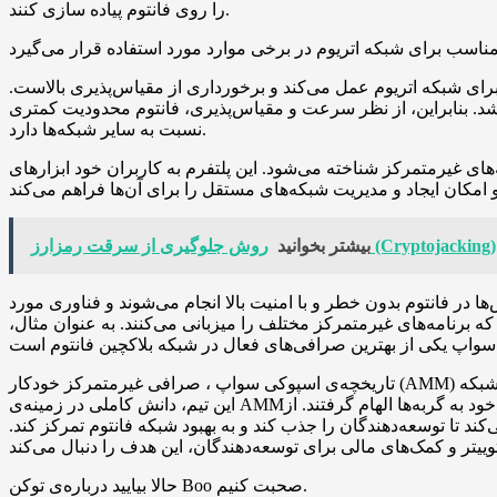
را روی فانتوم پیاده سازی کنند.
۲ معرفی شد. این شبکه به عنوان یک جایگزین برای شبکه اتریوم عمل می‌کند و برخورداری از مقیاس‌پذیری بالاست.
باشد. بنابراین، از نظر سرعت و مقیاس‌پذیری، فانتوم محدودیت کمتری
نسبت به سایر شبکه‌ها دارد.
های غیرمتمرکز شناخته می‌شود. این پلتفرم به کاربران خود ابزارهای
روش جلوگیری از سرقت رمزارز (Cryptojacking)
بیشتر بخوانید
ا در فانتوم بدون خطر و با امنیت بالا انجام می‌شوند و فناوری مورد
که برنامه‌های غیرمتمرکز مختلف را میزبانی می‌کنند. به عنوان مثال،
تاریخچه‌ی اسپوکی سواپ ، صرافی غیرمتمرکز خودکار (AMM) اولین تبادل اتوماتیک در شبکه Fantom Opera است. این پلتفرم در آوریل ۲۰۲۱ توسط یک تیم توسعه‌دهنده‌ی ناشناس راه‌اندازی شد. اعضای
این تیم، دانش کاملی در زمینه‌ی AMM‌های محبوب در زنجیره‌های هوشمند بایننس و اتریوم دارند. بنیانگذاران اسپوکی سواپ، نام این پلتفرم را از واژه‌ی “فانتوم” و علاقه‌ی خود به گربه‌ها الهام گرفتند. از
کند تا توسعه‌دهندگان را جذب کند و به بهبود شبکه فانتوم تمرکز کند.
حالا بیایید درباره‌ی توکن Boo صحبت کنیم.