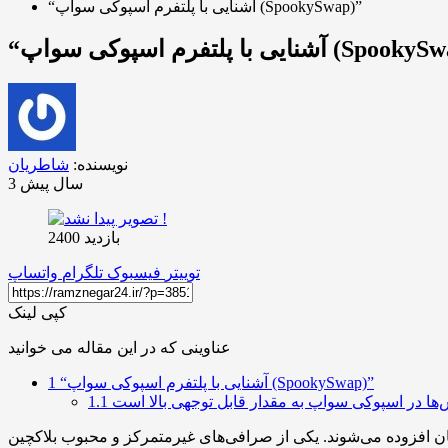
“آشنایی با پلتفرم اسپوکی سواپ (SpookySwap)”
لتفرم اسپوکی سواپ (SpookySwap)”
نویسنده:
شاطریان
3 سال پیش
بازدید 2400
توییتر
فیسبوک
تلگرام
واتساپ
کپی لینک
عناوینی که در این مقاله می خوانید
“آشنایی با پلتفرم اسپوکی سواپ (SpookySwap)”
1
‌ها در اسپوکی سواپ به مقدار قابل توجهی بالا است
1.1
شان افزوده می‌شوند. یکی از صرافی‌های غیرمتمرکز و محبوب بلاکچین