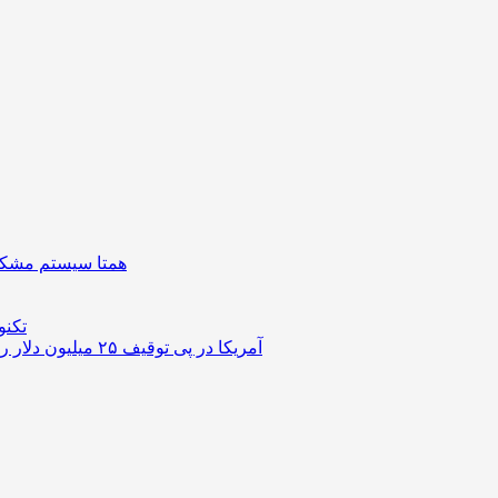
همتا سیستم مشکل 
تکنو
آمریکا در پی توقیف ۲۵ میلیون دلار رمزارز حاصل از کلاهبرداری‌های عاشقانه است