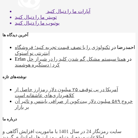
آپارات
ما را دنبال کنید
توییتر
ما را دنبال کنید
یوتیوب
ما را دنبال کنید
آخرین دیدگاه ها
احمدرضا
در
تکنولوژی را با نصف قیمت تجربه کنید؛ فروشگاه
اینترنتی نو استوک
در
همتا سیستم مشکل گم شدن کلید را در شیراز حل
Erfan
کرد | دستگیره هوشمند
نوشته‌های تازه
آمریکا در پی توقیف ۲۵ میلیون دلار رمزارز حاصل از
کلاهبرداری‌های عاشقانه است
خروج ۵۸۹ میلیون دلار بیت‌کوین از صرافی بایننس و تاثیر آن
بر بازار
درباره ما
سایت رمزنگار 24 در سال 1401 با ماموریت افزایش آگاهی و
اطلاعات مردم از دنیای رمز ارز ها راه اندازی گردید.