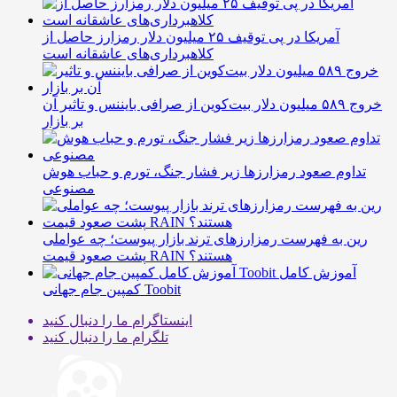
آمریکا در پی توقیف ۲۵ میلیون دلار رمزارز حاصل از
کلاهبرداری‌های عاشقانه است
خروج ۵۸۹ میلیون دلار بیت‌کوین از صرافی بایننس و تاثیر آن
بر بازار
تداوم صعود رمزارزها زیر فشار جنگ، تورم و حباب هوش
مصنوعی
رین به فهرست رمزارزهای ترند بازار پیوست؛ چه عواملی
پشت صعود قیمت RAIN هستند؟
آموزش کامل
کمپین جام جهانی Toobit
اینستاگرام
ما را دنبال کنید
تلگرام
ما را دنبال کنید