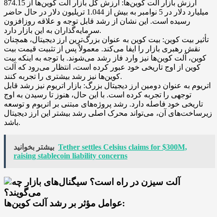
ارزش بازار آلت کوین‌ها: ارزش کل بازار آلت کوین‌ها از 874.15
میلیارد دلار در 5 نوامبر به بیش از 1.044 تریلیون دلار در حال حاضر
رسیده است. این نشان از رشد قابل توجه و علاقه روزافزون
سرمایه‌گذاران به این بازار دارد.
تأثیر بیت کوین: بیت کوین به عنوان بزرگ‌ترین ارز دیجیتال، همچنان
نقش رهبری بازار را ایفا می‌کند. معمولاً پس از تثبیت قیمت بیت
کوین، آلت کوین‌ها نیز وارد فاز رشد می‌شوند. با توجه به اینکه بیت
کوین از اوج تاریخی خود عبور کرده است، انتظار می‌رود که آلت
کوین‌ها نیز رشد بیشتری را تجربه کنند.
اتریوم به عنوان دومین ارز دیجیتال بزرگ: بازار اتریوم نیز رشد قابل
توجهی را تجربه کرده است. با این حال، هنوز تا رسیدن به اوج
تاریخی خود فاصله دارد. رشد پروژه‌های مبتنی بر اتریوم و توسعه
زیرساخت‌های آن، می‌تواند محرک اصلی رشد بیشتر این ارز دیجیتال
باشد.
Tether settles Celsius claims for $300M,
بیشتر بخوانید
raising stablecoin liability concerns
عوامل مؤثر بر رشد آلت کوین‌ها: