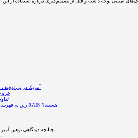
آمریکا در پی توقیف ۲۵ میلیون دلار رمزارز حاصل از کلاهبرداری‌های عاشقانه است
خروج ۵۸۹ میلیون دلار بیت‌کوین از صرافی بایننس و تاثیر
تداو
رین به فهرست رمزارزهای ترند بازار پیوست؛ چه عواملی پشت صعود قیمت RAIN هستند؟
چنانچه دیدگاهی توهین آمیز باشد و متوجه نویسندگان و سایر کاربران باشد تایید نخواهد شد.
چنانچه دیدگاه شما جنبه ی تبلیغاتی داشته باشد تایید نخواهد شد.