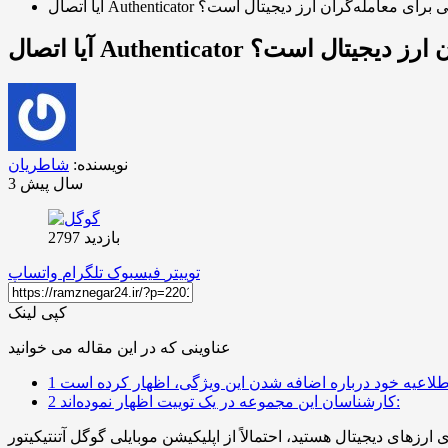
 تهدید امنیتی برای معامله‌گران ارز دیجیتال است؟
مله‌گران ارز دیجیتال است؟
نویسنده:
شاطریان
3 سال پیش
بازدید 2797
توییتر
فیسبوک
تلگرام
واتساپ
کپی لینک
عناوینی که در این مقاله می خوانید
1
کارشناسان این مجموعه در یک توییت اظهار نموده‌اند:
2
 از اپلیکیشن موبایلی گوگل آتنتیکیتور (Google Authenticator) برای ساختن و مدیریت کدهای تأیید دوعاملی (2FA) در پلتفرم‌های مختلفی