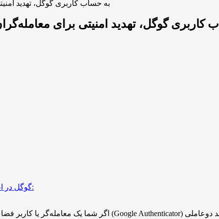
آیا اتصال Authenticator به حساب کاربری گوگل،
 Authenticator به حساب کاربری گوگل، تهدید امنیتی برای معا
گوگل در اطلاعیه خود درباره اضافه شدن این ویژگی، اظهار کرده است:
اگر شما یک معامله‌گر یا کاربر فضای ارزهای دیجیتال هستید، احتمالاً