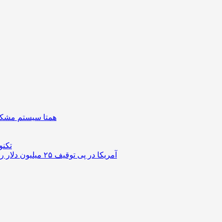
همتا سیستم مشکل 
تکنو
آمریکا در پی توقیف ۲۵ میلیون دلار رمزارز حاصل از کلاهبرداری‌های عاشقانه است