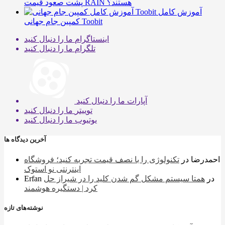
پشت صعود قیمت RAIN هستند؟
آموزش کامل
کمپین جام جهانی Toobit
اینستاگرام
ما را دنبال کنید
تلگرام
ما را دنبال کنید
آپارات
ما را دنبال کنید
توییتر
ما را دنبال کنید
یوتیوب
ما را دنبال کنید
آخرین دیدگاه ها
احمدرضا
در
تکنولوژی را با نصف قیمت تجربه کنید؛ فروشگاه
اینترنتی نو استوک
در
همتا سیستم مشکل گم شدن کلید را در شیراز حل
Erfan
کرد | دستگیره هوشمند
نوشته‌های تازه