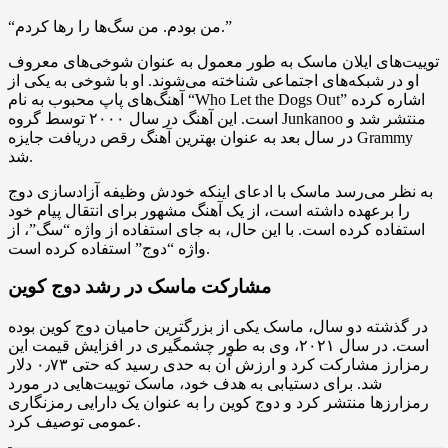
“من بودم. من سگ‌ها را رها کردم.”
توییت‌های ایلان ماسک به طور معمول به عنوان شوخی‌های معروف
او در شبکه‌های اجتماعی شناخته می‌شوند. او با شوخی به یکی از
آهنگ‌های پاپ محبوب به نام “Who Let the Dogs Out” اشاره کرده
است. این آهنگ در سال ۲۰۰۰ توسط گروه Junkanoo منتشر شد و
در سال بعد به عنوان بهترین آهنگ رقص دریافت جایزه Grammy
شد.
به نظر می‌رسد ماسک با ادعای اینکه خودش وظیفه آزادسازی دوج
را برعهده داشته است، از یک آهنگ مشهور برای انتقال پیام خود
استفاده کرده است. با این حال، به جای استفاده از واژه “سگ”، از
واژه “دوج” استفاده کرده است.
مشارکت ماسک در رشد دوج کوین
در گذشته دو سال، ماسک یکی از بزرگترین حامیان دوج کوین بوده
است. در سال ۲۰۲۱، وی به طور چشمگیری در افزایش قیمت این
رمزارز مشارکت کرد و ارزش آن به حدی رسید که حتی ۰٫۷۳ دلار
شد. برای دستیابی به هدف خود، ماسک توییت‌هایی در مورد
رمزارزها منتشر کرد و دوج کوین را به عنوان یک دارایی رمزنگاری
عمومی توصیف کرد.