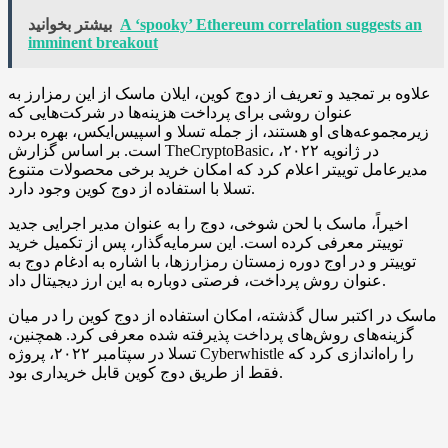
A ‘spooky’ Ethereum correlation suggests an
بیشتر بخوانید
imminent breakout
علاوه بر تمجید و تعریف از دوج کوین، ایلان ماسک از این رمزارز به
عنوان روشی برای پرداخت هزینه‌ها در شرکت‌هایی که
زیرمجموعه‌های او هستند، از جمله تسلا و اسپیس‌ایکس، بهره برده
است. بر اساس گزارش TheCryptoBasic، در ژانویه ۲۰۲۲،
مدیرعامل توییتر اعلام کرد که امکان خرید برخی محصولات متنوع
تسلا با استفاده از دوج کوین وجود دارد.
اخیراً، ماسک با لحن شوخی، دوج را به عنوان مدیر اجرایی جدید
توییتر معرفی کرده است. این سرمایه‌گذار، پس از تکمیل خرید
توییتر و در اوج دوره زمستان رمزارزها، با اشاره به ادغام دوج به
عنوان روش پرداخت، فرصتی دوباره به این ارز دیجیتال داد.
ماسک در اکتبر سال گذشته، امکان استفاده از دوج کوین را در میان
گزینه‌های روش‌های پرداخت پذیرفته شده معرفی کرد. همچنین،
تسلا در سپتامبر ۲۰۲۲، پروژه Cyberwhistle را راه‌اندازی کرد که
فقط از طریق دوج کوین قابل خریداری بود.