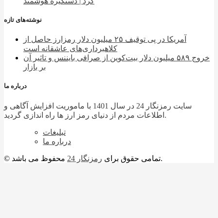
کرد | دستگیره هوشمند
نوشته‌های تازه
آمریکا در پی توقیف ۲۵ میلیون دلار رمزارز حاصل از
کلاهبرداری‌های عاشقانه است
خروج ۵۸۹ میلیون دلار بیت‌کوین از صرافی بایننس و تاثیر آن
بر بازار
درباره ما
سایت رمزنگار 24 در سال 1401 با ماموریت افزایش آگاهی و
اطلاعات مردم از دنیای رمز ارز ها راه اندازی گردید.
تبلیغات
درباره ما
محفوظ می باشد.
© تمامی حقوق برای
رمزنگار 24