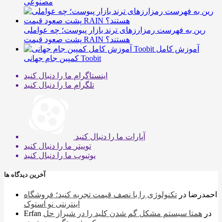
مصنوعی
رین به فهرست رمزارزهای ترند بازار پیوست؛ چه عواملی
پشت صعود قیمت RAIN هستند؟
آموزش کامل
کمپین جام جهانی Toobit
اینستاگرام
ما را دنبال کنید
تلگرام
ما را دنبال کنید
آپارات
ما را دنبال کنید
توییتر
ما را دنبال کنید
یوتیوب
ما را دنبال کنید
آخرین دیدگاه ها
احمدرضا
در
تکنولوژی را با نصف قیمت تجربه کنید؛ فروشگاه
اینترنتی نو استوک
در
همتا سیستم مشکل گم شدن کلید را در شیراز حل
Erfan