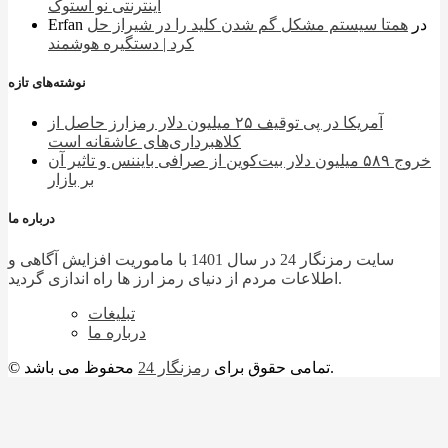
اینترنتی نو استوک
در
همتا سیستم مشکل گم شدن کلید را در شیراز حل
Erfan
کرد | دستگیره هوشمند
نوشته‌های تازه
آمریکا در پی توقیف ۲۵ میلیون دلار رمزارز حاصل از
کلاهبرداری‌های عاشقانه است
خروج ۵۸۹ میلیون دلار بیت‌کوین از صرافی بایننس و تاثیر آن
بر بازار
درباره ما
سایت رمزنگار 24 در سال 1401 با ماموریت افزایش آگاهی و
اطلاعات مردم از دنیای رمز ارز ها راه اندازی گردید.
تبلیغات
درباره ما
محفوظ می باشد.
© تمامی حقوق برای
رمزنگار 24