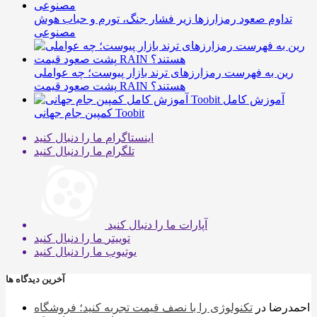
تداوم صعود رمزارزها زیر فشار جنگ، تورم و حباب هوش
مصنوعی
رین به فهرست رمزارزهای ترند بازار پیوست؛ چه عواملی
پشت صعود قیمت RAIN هستند؟
آموزش کامل
کمپین جام جهانی Toobit
اینستاگرام
ما را دنبال کنید
تلگرام
ما را دنبال کنید
آپارات
ما را دنبال کنید
توییتر
ما را دنبال کنید
یوتیوب
ما را دنبال کنید
آخرین دیدگاه ها
احمدرضا
در
تکنولوژی را با نصف قیمت تجربه کنید؛ فروشگاه