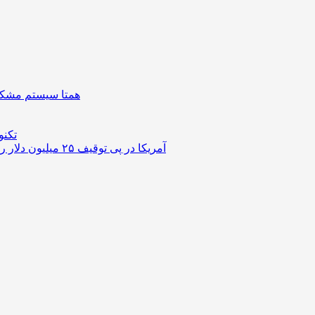
همتا سیستم مشکل 
تکنو
آمریکا در پی توقیف ۲۵ میلیون دلار رمزارز حاصل از کلاهبرداری‌های عاشقانه است