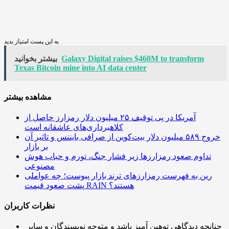
به این پست امتیاز بدید
Galaxy Digital raises $460M to transform
بیشتر بخوانید
Texas Bitcoin mine into AI data center
مشاهده بیشتر
آمریکا در پی توقیف ۲۵ میلیون دلار رمزارز حاصل از
کلاهبرداری‌های عاشقانه است
خروج ۵۸۹ میلیون دلار بیت‌کوین از صرافی بایننس و تاثیر آن
بر بازار
تداوم صعود رمزارزها زیر فشار جنگ، تورم و حباب هوش
مصنوعی
رین به فهرست رمزارزهای ترند بازار پیوست؛ چه عواملی
پشت صعود قیمت RAIN هستند؟
نظرات کاربران
چنانچه دیدگاهی توهین آمیز باشد و متوجه نویسندگان و سایر