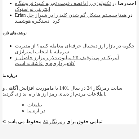
احمدرضا
در
تکنولوژی را با نصف قیمت تجربه کنید؛ فروشگاه
اینترنتی نو استوک
در
همتا سیستم مشکل گم شدن کلید را در شیراز حل
Erfan
کرد | دستگیره هوشمند
نوشته‌های تازه
چگونه در بازار ارز دیجیتال حرفه‌ای معامله کنیم؟ از مدیریت
سرمایه تا انتخاب استراتژی
آمریکا در پی توقیف ۲۵ میلیون دلار رمزارز حاصل از
کلاهبرداری‌های عاشقانه است
درباره ما
سایت رمزنگار 24 در سال 1401 با ماموریت افزایش آگاهی و
اطلاعات مردم از دنیای رمز ارز ها راه اندازی گردید.
تبلیغات
درباره ما
محفوظ می باشد.
© تمامی حقوق برای
رمزنگار 24