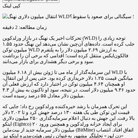
کپی لینک
زمان مطالعه:
2
دقیقه
تحرکات اخیر یک نهنگ در بازار ورلدکوین (WLD) توجه زیادی را
جلب کرده است. داده‌های آن‌چین نشان می‌دهد این نهنگ حدود ۱.۵۵
میلیون توکن WLD به ارزش ۲.۶۹ میلیون دلار را به پلتفرم
فالکون‌ایکس منتقل کرده است؛ اقدامی که برخی آن را برداشت
سود و برخی دیگر هشداری برای بازار می‌دانند.
این سرمایه‌گذار از ماه می تا ژوئن بیش از ۶.۱۸ میلیون WLD با
میانگین قیمت ۱.۲۵ دلار خریداری کرده بود. حتی پس از این انتقال،
او همچنان ۴.۶۴ میلیون توکن در اختیار دارد که ارزش فعلی آن
حدود ۹.۳۶ میلیون دلار است. در نتیجه، سود او تاکنون به بیش از ۴.۳
میلیون دلار معادل ۵۵ درصد رسیده است.
این تحرک همزمان با رشد خیره‌کننده ورلدکوین رخ داد؛ جایی که
قیمت این توکن طی یک هفته ۱۳۰ درصد جهش کرد و تا ۲.۰۲ دلار
بالا رفت. این جهش به دنبال اعلام سرمایه‌گذاری ۲۵۰ میلیون دلاری
ایتکو (Eightco) برای ایجاد خزانه ورلدکوین و همچنین ورود ۲۰
میلیون دلار سرمایه جدید از بیت‌ماین (BitMine) اتفاق افتاد. انتصاب
«دن ایوز» تحلیلگر مشهور به‌عنوان رئیس هیئت‌مدیره ایتکو نیز