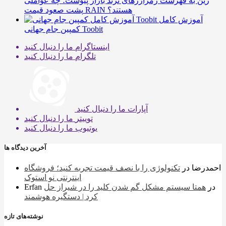
رین به فهرست رمزارزهای ترند بازار پیوست؛ چه عواملی
پشت صعود قیمت RAIN هستند؟
آموزش کامل
کمپین جام جهانی Toobit
اینستاگرام
ما را دنبال کنید
تلگرام
ما را دنبال کنید
آپارات
ما را دنبال کنید
توییتر
ما را دنبال کنید
یوتیوب
ما را دنبال کنید
آخرین دیدگاه ها
احمدرضا
در
تکنولوژی را با نصف قیمت تجربه کنید؛ فروشگاه
اینترنتی نو استوک
در
همتا سیستم مشکل گم شدن کلید را در شیراز حل
Erfan
کرد | دستگیره هوشمند
نوشته‌های تازه