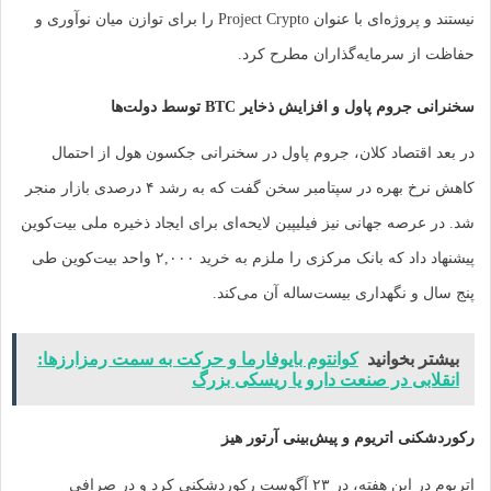
نیستند و پروژه‌ای با عنوان Project Crypto را برای توازن میان نوآوری و
ز سرمایه‌گذاران مطرح کرد.
وم پاول و افزایش ذخایر BTC توسط دولت‌ها
اقتصاد کلان، جروم پاول در سخنرانی جکسون هول از احتمال
کاهش نرخ بهره در سپتامبر سخن گفت که به رشد ۴ درصدی بازار منجر
عرصه جهانی نیز فیلیپین لایحه‌ای برای ایجاد ذخیره ملی بیت‌کوین
پیشنهاد داد که بانک مرکزی را ملزم به خرید ۲,۰۰۰ واحد بیت‌کوین طی
 و نگهداری بیست‌ساله آن می‌کند.
 بخوانید
کوانتوم بایوفارما و حرکت به سمت رمزارزها:
ابی در صنعت دارو یا ریسکی بزرگ
نی اتریوم و پیش‌بینی آرتور هیز
اتریوم در این هفته، در ۲۳ آگوست رکوردشکنی کرد و در صرافی