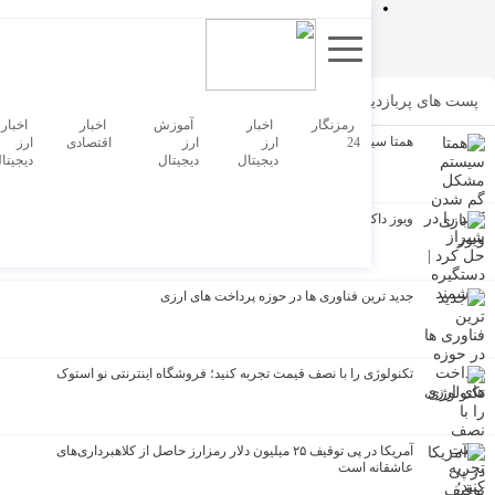
 پربازدید
رمزنگار
اخبار
آموزش
اخبار
اخبار هک
همتا سیستم مشکل گم شدن کلید را در شیراز حل کرد | دستگیره هوشمند
24
ارز
ارز
اقتصادی
ارز
ا
دیجیتال
دیجیتال
دیجیتال
د
ویوز داکز؛ معرفی یک بازی
جدید ترین فناوری ها در حوزه پرداخت های ارزی
تکنولوژی را با نصف قیمت تجربه کنید؛ فروشگاه اینترنتی نو استوک
آمریکا در پی توقیف ۲۵ میلیون دلار رمزارز حاصل از کلاهبرداری‌های
عاشقانه است