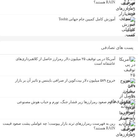
RAIN هستند؟
آموزش کامل کمپین جام جهانی Toobit
ی تصادفی
آمریکا در پی توقیف ۲۵ میلیون دلار رمزارز حاصل از کلاهبرداری‌های
عاشقانه است
خروج ۵۸۹ میلیون دلار بیت‌کوین از صرافی بایننس و تاثیر آن بر بازار
تداوم صعود رمزارزها زیر فشار جنگ، تورم و حباب هوش مصنوعی
رین به فهرست رمزارزهای ترند بازار پیوست؛ چه عواملی پشت صعود قیمت
RAIN هستند؟