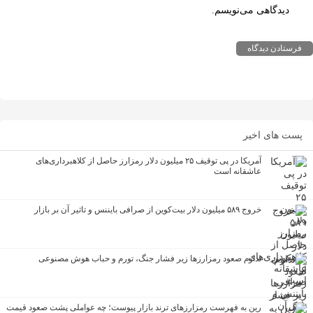
اهی می‌نویسم.
ی اخیر
آمریکا در پی توقیف ۲۵ میلیون دلار رمزارز حاصل از کلاهبرداری‌های
عاشقانه است
خروج ۵۸۹ میلیون دلار بیت‌کوین از صرافی بایننس و تاثیر آن بر بازار
تداوم صعود رمزارزها زیر فشار جنگ، تورم و حباب هوش مصنوعی
رین به فهرست رمزارزهای ترند بازار پیوست؛ چه عواملی پشت صعود قیمت