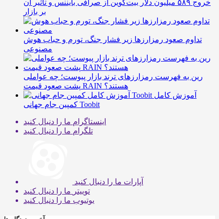
خروج ۵۸۹ میلیون دلار بیت‌کوین از صرافی بایننس و تاثیر آن
بر بازار
تداوم صعود رمزارزها زیر فشار جنگ، تورم و حباب هوش
مصنوعی
رین به فهرست رمزارزهای ترند بازار پیوست؛ چه عواملی
پشت صعود قیمت RAIN هستند؟
آموزش کامل
کمپین جام جهانی Toobit
اینستاگرام
ما را دنبال کنید
تلگرام
ما را دنبال کنید
آپارات
ما را دنبال کنید
توییتر
ما را دنبال کنید
یوتیوب
ما را دنبال کنید