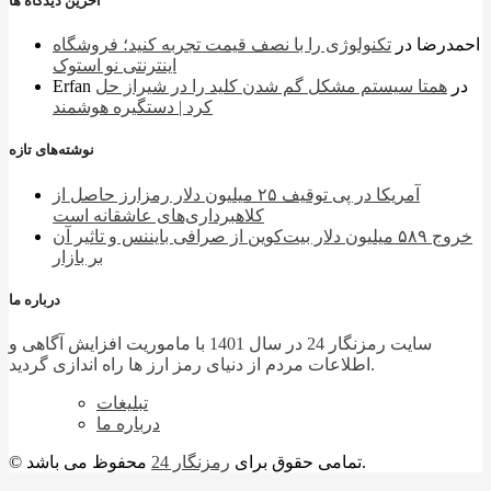
آخرین دیدگاه ها
احمدرضا
در
تکنولوژی را با نصف قیمت تجربه کنید؛ فروشگاه
اینترنتی نو استوک
در
همتا سیستم مشکل گم شدن کلید را در شیراز حل
Erfan
کرد | دستگیره هوشمند
نوشته‌های تازه
آمریکا در پی توقیف ۲۵ میلیون دلار رمزارز حاصل از
کلاهبرداری‌های عاشقانه است
خروج ۵۸۹ میلیون دلار بیت‌کوین از صرافی بایننس و تاثیر آن
بر بازار
درباره ما
سایت رمزنگار 24 در سال 1401 با ماموریت افزایش آگاهی و
اطلاعات مردم از دنیای رمز ارز ها راه اندازی گردید.
تبلیغات
درباره ما
محفوظ می باشد.
© تمامی حقوق برای
رمزنگار 24