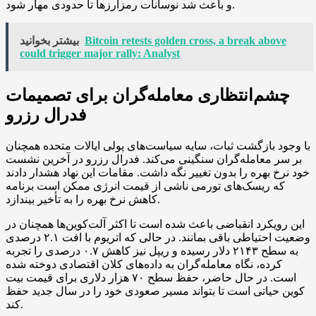
و باعث شد نوسانات رمزارزها تا حدودی مهار شود.
Bitcoin retests golden cross, a break above
بیشتر بخوانید
could trigger major rally: Analyst
چشم‌انتظاری معامله‌گران برای تصمیمات
فدرال رزرو
با وجود بازگشت ثبات، سایه سیاست‌های پولی ایالات متحده همچنان
بر سر معامله‌گران سنگینی می‌کند. فدرال رزرو در آخرین نشست
خود نرخ بهره را بدون تغییر نگه داشت. مقامات این نهاد هشدار دادند
که ریسک‌های تورمی ناشی از قیمت انرژی ممکن است برنامه
کاهش نرخ بهره را به تأخیر بیندازد.
این رویکرد انقباضی باعث شده است تا اکثر آلت‌کوین‌ها همچنان در
وضعیت احتیاطی باقی بمانند. در حالی که اتریوم با افت ۲.۱ درصدی
به سطح ۲۱۴۳ دلار رسیده و ریپل نیز کاهش ۰.۷ درصدی را تجربه
کرده، نگاه معامله‌گران به داده‌های کلان اقتصادی دوخته شده
است. در حال حاضر، حفظ سطح ۷۰ هزار دلاری برای قیمت بیت
کوین حیاتی است تا بتواند مسیر صعودی خود را در سال جدید حفظ
کند.