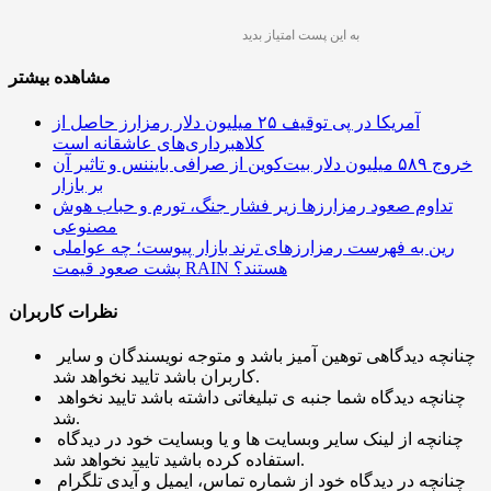
به این پست امتیاز بدید
مشاهده بیشتر
آمریکا در پی توقیف ۲۵ میلیون دلار رمزارز حاصل از
کلاهبرداری‌های عاشقانه است
خروج ۵۸۹ میلیون دلار بیت‌کوین از صرافی بایننس و تاثیر آن
بر بازار
تداوم صعود رمزارزها زیر فشار جنگ، تورم و حباب هوش
مصنوعی
رین به فهرست رمزارزهای ترند بازار پیوست؛ چه عواملی
پشت صعود قیمت RAIN هستند؟
نظرات کاربران
چنانچه دیدگاهی توهین آمیز باشد و متوجه نویسندگان و سایر
کاربران باشد تایید نخواهد شد.
چنانچه دیدگاه شما جنبه ی تبلیغاتی داشته باشد تایید نخواهد
شد.
چنانچه از لینک سایر وبسایت ها و یا وبسایت خود در دیدگاه
استفاده کرده باشید تایید نخواهد شد.
چنانچه در دیدگاه خود از شماره تماس، ایمیل و آیدی تلگرام