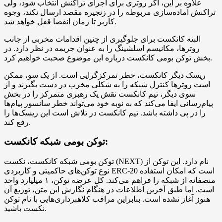
علاوه بر این، اگر روتری برای اجرای تراکنش انتخاب شود، ولی
تراکنش آماده‌سازی مربوطه را در زنجیره مقصد ارسال نکند، وجوه
کاربر تا زمان انقضا قفل خواهد شد.
البته کانکست برای جلوگیری از چنین اقدامات مخربی از جانب
روترها، مکانیسم اسلشینگ را به عنوان جریمه در نظر دارد. در
بخش توکن بومی کانکست درباره این موضوع صحبت خواهیم کرد.
ریسک دیگر کانکست، خطر تمرکزگرایی است. از یک سو، ممکن
است روترها کنترل شبکه را به شکلی مخرب در دست بگیرند و از
سوی دیگر، تیم کانکست نقش یک رهبری متمرکز را در بخش
پیام‌رسانی ایفا می‌کند که به نوبه خود می‌تواند خطر سانسور پیام‌ها
را در پی داشته باشد. تیم کانکست در تلاش است این ریسک‌ها را
رفع کند.
توکن بومی شبکه کانکست:
توکن بومی شبکه کانکست، نکست (NEXT) نام دارد. این توکن از
نوع توکن‌های حاکمیتی و کاربردی ERC-20 است که امکان استفاده
منصفانه از شبکه را فراهم می‌کند. کل عرضه توکن، ۱ میلیارد واحد
است. اما طبق آخرین اطلاعات در هنگام نگارش این متن، توزیع آن
هنوز آغاز نشده است. بنابراین مراقب کلاهبرداری‌هایی با نام توکن
نکست باشید.