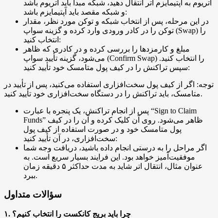
اتریوم به آپتیمایزم اتر انتقال دهید، شبکه مبدأ باید اتریوم باشد
و شبکه مقصد باید آپتیمایزم باشد:
در این مرحله، پس از انتخاب شبکه و توکن مورد نظر، مقدار
توکن را در کادر ورودی وارد کرده و گزینه سواپ (Swap) را
انتخاب کنید:
مبلغ و کارمزدها را بررسی کرده و در کادری که ظاهر
می‌شود، گزینه تأیید سواپ (Confirm Swap) را انتخاب کنید.
سپس تراکنش را در کیف پول متامسک خود تأیید کنید:
توجه: اگر از کیف پول سخت‌افزاری استفاده می‌کنید، پس از تأیید در
متامسک، باید تراکنش را در دستگاه سخت‌افزاری خود تأیید کنید.
پس از انجام تراکنش، یک پنجره با عبارت “Sign to Claim
Funds” ظاهر می‌شود. روی آن کلیک کرده و آن را در کیف
پول متامسک خود و در صورت استفاده از کیف پول
سخت‌افزاری، در آن تأیید کنید:
اگر مراحل را به درستی انجام داده باشید، دریافت وجه شما
موفقیت‌آمیز خواهد بود. این فرایند بسیار سریع است. به
عنوان مثال، انتقال اتر شاید به مدت حداکثر ۵ دقیقه زمان
ببرد.
سؤالات متداول
۱. چرا باید بریج کانکست را انتخاب کنیم؟