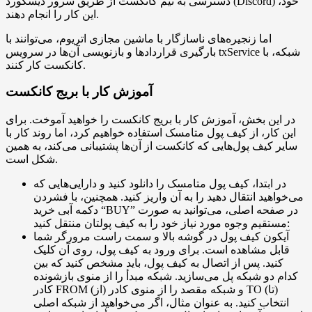
دسترسی به تیم کانکست از طریق سرور دیسکورد (Discord) خود،
این کار را انجام دهند.
اما زنجیره‌های ناسازگار با ماشین مجازی اتریوم، می‌توانند با
بارگیری قراردادها و بازنویسی آن‌ها در سرویس txService شبکه، با
کانکست کار کنند.
آموزش کار با بریج کانکست
در این بخش، آموزش کار با بریج کانکست را خواهید آموخت. برای
این کار، از کیف پول متامسک استفاده خواهیم کرد، اما روند کار با
سایر کیف پول‌هایی که کانکست از آن‌ها پشتیبانی می‌کند، به همین
شکل است.
در ابتدا، کیف پول متامسک را دانلود کنید و دارایی‌هایی که
می‌خواهید انتقال دهید را به آن واریز کنید. همچنین، با فشردن
دکمه آبی خرید “BUY” در صفحه اصلی، می‌توانید به صورت
مستقیم وجوه مورد نیاز خود را به کیف پولتان منتقل کنید:
آیکون کیف پول در گوشه بالا و سمت راست مرورگر شما
قابل مشاهده است. برای ورود به کیف پول، روی آن کلیک
کنید. پس از اتصال به کیف پول، باید مشخص کنید که بین
کدام دو شبکه پل می‌سازید. شبکه مبدأ را از منوی بازشونده
کادر FROM (از) و شبکه مقصد را از منوی کادر TO (تا)
انتخاب کنید. به عنوان مثال، اگر می‌خواهید از شبکه اصلی