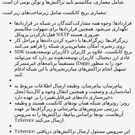
شامل معماری، مکانیسم تأیید تراکنش‌ها و توکن بومی آن است.
معماری بریج کانکست شامل زیرساخت‌های زیر است:
قراردادها: وجوه همه مشارکت‌کنندگان در شبکه در قراردادها
نگهداری می‌شود. همچنین قراردادها برای سهولت مکانیسم
قفل/بازکردن پروتکل NXTP ضروری هستند.
زیرگراف‌ها: زیرگراف‌ها با ذخیره کردن داده‌ها و مراحل کار
روی زنجیره، امکان مقیاس‌پذیری شبکه را فراهم می‌کنند.
SDK (کاربران توسعه‌دهنده): بریج کانکست، علاوه بر کاربران
عادی ارز دیجیتال، کاربران توسعه‌دهنده نیز دارد که می‌توانند
مستقیماً برنامه‌های غیرمتمرکز (Dapp) خود را به منظور
تسهیل انجام تراکنش‌های میان‌زنجیره‌ای با این شبکه ادغام
کنند.
پیام‌رسان: پیام‌رسان، وظیفه ارسال اطلاعات مربوط به
آماده‌سازی و وضعیت و همچنین انتقال وجوه و کال‌دیتا (محل
ذخیره‌سازی داده‌های غیرقابل‌تغییر) را بر عهده دارد.
روتر: روترهای شبکه همان نودهای کانکست هستند و وظیفه
بررسی سرویس‌های پیام‌رسانی و زیرگراف‌ها بر عهده
آن‌هاست. نودها براساس پیام‌ها، تراکنش‌ها را به سرویس
TxService ارسال می‌کنند.
TxService: این سرویس مسئول ارسال تراکنش‌های دریافتی