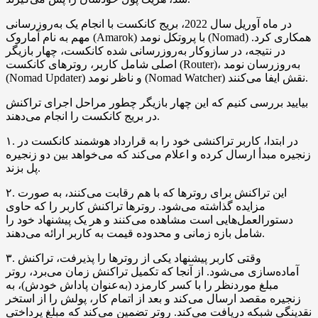
در ماه آوریل سال 2022، بریج کانکست با انجام یک به‌روزرسانی
مهم به نام آماروک (Amarok) با پروتکل نومد (Nomad) همکاری کرد.
در نتیجه، در سازوکار به‌روزرسانی شده کانکست، چهار بازیگر
اصلی شامل کاربر، روترهای کانکست (Router)، به‌روزرسان نومد
(Nomad Updater) و ناظر نومد (Nomad Watcher) نقش ایفا می‌کنند.
بیایید بررسی کنیم که این چهار بازیگر چطور مراحل اجرای تراکنش
در بریج کانکست را انجام می‌دهند.
۱. در ابتدا، کاربر تراکنشی خود را به قرارداد هوشمند کانکست در
زنجیره مبدأ ارسال کرده و اعلام می‌کند که می‌خواهد بین دو زنجیره
پل بزند.
۲. این تراکنش برای روترها که با هم رقابت می‌کنند، به صورت
مزایده گذاشته می‌شود. روترها تراکنش کاربر را که حاوی
دستورالعمل‌هایی است مشاهده می‌کنند و هر یک پیشنهاد خود را
شامل بازه زمانی و محدوده قیمت به کاربر ارائه می‌دهند.
۳. وقتی کاربر پیشنهاد یکی از روترها را پذیرفت، تراکنش
آماده‌سازی می‌شود. از آنجا که تکمیل تراکنش زمان می‌برد، روتر
مبلغ موردنظر را با کسر کارمزد (به‌عنوان پاداش خودش)، به
زنجیره مقصد ارسال می‌کند و بعد از اتمام کار، پولش را از استخر
نقدینگی شبکه دریافت می‌کند. روتر تضمین می‌کند که مبلغ پرداختی