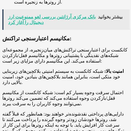
از روترها به زنجیره است.
بیشتر بخوانید
بانک مرکزی آرژانتین بررسی لغو ممنوعیت ارز
دیجیتال را آغاز کرد
مکانیسم اعتبارسنجی تراکنش:
کانکست برای اعتبارسنجی تراکنش‌های میان‌زنجیره، از مجموعه‌ای
شبکه‌های نقدینگی با پشتیبانی روترها و مکانیسم قفل/بازکردن
استفاده می‌کند. این مکانیسم دارای مزایای زیر است:
امنیت بالا:
شبکه کانکست به سیستم امنیتی بلاکچین‌های زیربنایی
خود متکی است، بنابراین همانند بلاکچین‌های بنیادین خود، امنیت
بالایی دارد.
احتمال سرقت وجوه بسیار کم است: شبکه کانکست از مکانیسم
قفل/بازکردن وجوه استفاده می‌کند که تضمین می‌کند روترها
نمی‌توانند وجوه کاربران را به سرقت ببرند.
دارایی‌های پرداختی نقدشونده‌تر خواهند بود: همانطور که قبلاً گفته
شد، روترها خودشان زودتر وجوه گیرنده را پرداخت می‌کنند تا
سرعت کار افزایش یابد. با توجه به اینکه روترها برای این کار از
توکن‌های بومی زنجیره مقصد استفاده می‌کنند، وجوهی که گیرنده