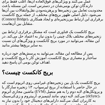
عمل می‌کنند و ویژگی‌های فوق‌العاده آن‌ها، اغلب فقط برای
دارندگان توکن بومی‌شان در دسترس است. این مسئله باعث
محدودیت تعامل بین زنجیره‌ها و پرهزینه‌بودن نقل‌وانتقالات بین آن‌ها
می‌شود. دلیل اصلی ظهور بریج‌های مختلف، از جمله بریج کانکست
(Connext Bridge)، برقراری این ارتباط بین‌زنجیره‌ای و ایجاد همکاری
متقابل بین آن‌هاست.
بریج کانکست یک فناوری است که مشکل برقراری ارتباط بین
زنجیره‌های مختلف بلاک چینی را بدون نیاز به اعتماد حل می‌کند. در
این مقاله، می‌توانید در مورد بریج کانکست و ویژگی‌های آن نسبت
به سایر بریج‌ها بیشتر بدانید.
پس از مطالعه این مقاله، می‌توانید به پرسش‌های خود درباره
ساختار و معماری بریج کانکست، آموزش کار با بریج کانکست و
اهداف توکن بومی آن پاسخ دهید.
بریج کانکست چیست؟
بریج کانکست یک پل بین زنجیره‌های غیرامنی روی اتریوم است که
در حال حاضر با استفاده از بریج لیرسواپ، ۱۳ زنجیره سازگار با
ماشین مجازی اتریوم (EVM) و پروتکل‌های لایه دوم را به هم متصل
می‌کند. لایه دوم، مانند آپتیمیزم، آربیتروم و زی‌کی‌سینک (zkSync)،
به کاربران کمک می‌کنند دارایی‌های دیجیتال خود را بدون نیاز به
صرافی‌های متمرکز به شبکه‌های لایه دوم ارسال کنند. به این