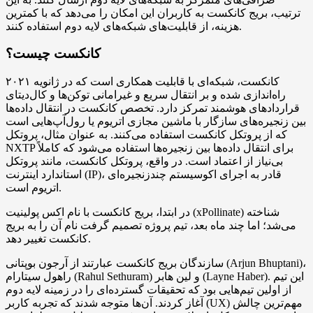
ترتیب، بریج کانکست به کاربران این امکان را می‌دهد که با کمترین
هزینه، از قابلیت‌های شبکه‌های لایه دوم استفاده کنند.
کانکست چیست؟
کانکست، شبکه‌ای با قابلیت همکاری است که در ژانویه ۲۰۲۱
راه‌اندازی شده و بر انتقال سریع و غیرامانی توکن‌ها و کال‌دیتای
قراردادهای هوشمند تمرکز دارد. تخصص کانکست در انتقال داده‌ها
بین زنجیره‌های سازگار با ماشین مجازی اتریوم یا رول‌آپ‌هایی است
که از پروتکل کانکست استفاده می‌کنند. به عنوان مثال، پروتکل
NXTP برای انتقال داده‌ها بین زنجیره‌ها استفاده می‌شود که کاملاً
بی‌نیاز از اعتماد است. در واقع، پروتکل کانکست، مانند پروتکل
استاندارد اینترنت (IP)، قادر به اجرای اکوسیستم چندزنجیره‌ای
اتریوم است.
در ابتدا، بریج کانکست با نام اکس پولینیت (xPollinate) شناخته
می‌شد؛ اما چند ماه بعد، تیم پروژه تصمیم گرفت نام آن را به بریج
کانکست تغییر دهد.
سازندگان بریج کانکست عبارتند از آرجون بوپتانی (Arjun Bhuptani)،
راهول سیتارام (Rahul Sethuram) و لین هابر (Layne Haber). این تیم
از اولین تیم‌هایی بود که تحقیقات گسترده‌ای را در زمینه لایه دوم
آغاز کردند. آن‌ها متوجه شدند که تجربه کاربر (UX) مهم‌ترین چالش