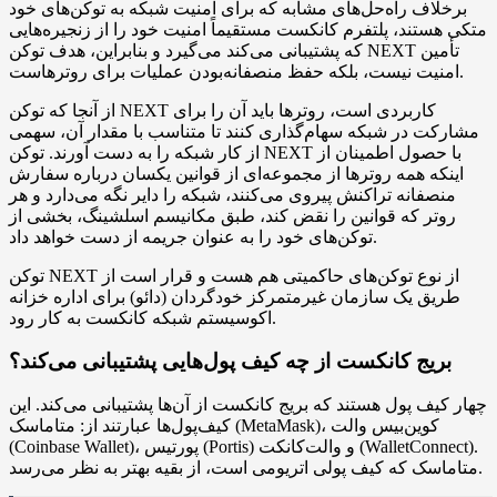
برخلاف راه‌حل‌های مشابه که برای امنیت شبکه به توکن‌های خود
متکی هستند، پلتفرم کانکست مستقیماً امنیت خود را از زنجیره‌هایی
که پشتیبانی می‌کند می‌گیرد و بنابراین، هدف توکن NEXT تأمین
امنیت نیست، بلکه حفظ منصفانه‌بودن عملیات برای روترهاست.
از آنجا که توکن NEXT کاربردی است، روترها باید آن را برای
مشارکت در شبکه سهام‌گذاری کنند تا متناسب با مقدار آن، سهمی
از کار شبکه را به دست آورند. توکن NEXT با حصول اطمینان از
اینکه همه روترها از مجموعه‌ای از قوانین یکسان درباره سفارش
منصفانه تراکنش پیروی می‌کنند، شبکه را دایر نگه می‌دارد و هر
روتر که قوانین را نقض کند، طبق مکانیسم اسلشینگ، بخشی از
توکن‌های خود را به عنوان جریمه از دست خواهد داد.
توکن NEXT از نوع توکن‌های حاکمیتی هم هست و قرار است از
طریق یک سازمان غیرمتمرکز خودگردان (دائو) برای اداره خزانه
اکوسیستم شبکه کانکست به کار رود.
بریج کانکست از چه کیف پول‌هایی پشتیبانی می‌کند؟
چهار کیف پول هستند که بریج کانکست از آن‌ها پشتیبانی می‌کند. این
کیف‌پول‌ها عبارتند از: متاماسک (MetaMask)، کوین‌بیس والت
(Coinbase Wallet)، پورتیس (Portis) و والت‌کانکت (WalletConnect).
متاماسک که کیف پولی اتریومی است، از بقیه بهتر به نظر می‌رسد.