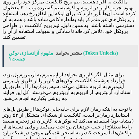
مالکیت به افراد هستند، تیم بریج کانکست تمرکز خود را بر روی
بهبود تجربه کاربر در اتریوم و اکوسیستم گسترده وب ۳.۰ معطوف
کرده است. آن‌ها باور دارند که برای اینکه این اتفاق رخ دهد، استفاده
از پروتکل‌های غیرمتمرکز باید به‌اندازه کافی ساده باشد و همه به آن
دسترسی داشته باشند. به همین دلیل، تیم بریج کانکست در طراحی
پروتکل خود، تلاش کرده‌اند تا سادگی و سهولت استفاده از آن را
تضمین کنند.
بیشتر بخوانید
مفهوم آزادسازی توکن (Token Unlocks)
چیست؟
برای مثال، اگر کاربری بخواهد از آپتیمیزم به آربیتروم پل بزند،
قرارداد هوشمند کانکست توکن‌های کاربر را از طریق پل بومی
آپتیمیزم به اتریوم منتقل می‌کند. سپس توکن‌ها را از طریق پل
استاندارد آربیتروم، از اتریوم به آربیتروم می‌فرستد. کل این فرایند
به روشی یکپارچه انجام می‌شود.
با توجه به اینکه زمان لازم برای جابه‌جایی توکن‌ها از طریق پل‌های
استاندارد زمان‌بر است، کانکست از شبکه‌ای متشکل از ۵۳ روتر
(مشابه نود) استفاده می‌کند که توکن‌های کاربران در زنجیره مقصد
را به‌اصطلاح از جیب خودشان پرداخت می‌کنند و وقتی دسته‌ای از
تراکنش‌ها با سرعت کندتر به استخر نقدینگی موجود در شبکه وارد
شد، هریک پول خودشان را پس می‌گیرند.