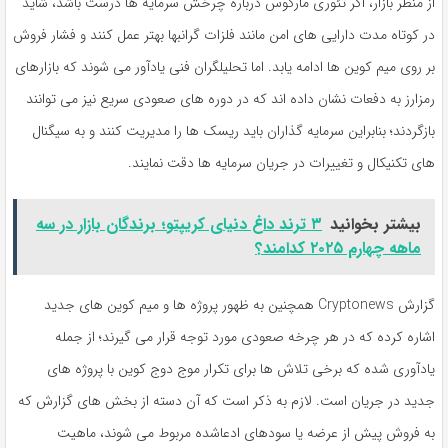
از منظر بازار، اگر تئوری مارکوس درباره چرخش سرمایه ها درست باشد، شاید
در کوتاه مدت دارایی های امن مانند فلزات گرانبها بهتر عمل کنند و فشار فروش
بر روی میم کوین ها ادامه یابد. اما تحلیلگران فنی یادآور می شوند که بازارهای
رمزارز به دفعات نشان داده اند که در دوره های صعودی سریع نیز می توانند
بازگردند؛ بنابراین سرمایه گذاران باید ریسک ها را مدیریت کنند و به سیگنال
های تکنیکال و تغییرات در جریان سرمایه ها دقت نمایند.
بیشتر بخوانید
۳ ترند داغ دنیای کریپتو؛ برندگان بازار در سه
‌ماهه چهارم ۲۰۲۵ کدامند؟
گزارش Cryptonews همچنین به ظهور پروژه ها و میم کوین های جدید
اشاره کرده که در هر چرخه صعودی مورد توجه قرار می گیرند؛ از جمله
یادآوری شده که برخی تلاش ها برای تکرار موج دوج کوین با پروژه های
جدید در جریان است. لازم به ذکر است که آن دسته از بخش های گزارش که
به فروش پیش از عرضه یا سودهای ادعاشده مربوط می شوند، ماهیت