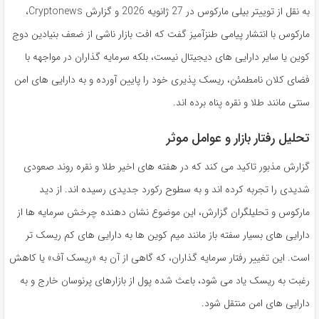
به نقل از توییتر بیلی مارکوس در 27 ژانویه 2026 و گزارش Cryptonews،
مارکوس با انتشار پیامی طنزآمیز گفت که افت بازار ناشی از ضعف بنیادین دوج
کوین یا سایر دارایی های دیجیتال نیست، بلکه سرمایه گذاران در مواجهه با
فضای کلان نامطمئن، ریسک پذیری خود را پایین آورده و به دارایی های امن
سنتی مانند طلا و نقره پناه برده اند.
تحلیل رفتار بازار و عوامل موثر
گزارش مذبور تاکید می کند که در هفته های اخیر طلا و نقره روند صعودی
شدیدی را تجربه کرده اند و به سطوح رکورد جدیدی رسیده اند. از دید
مارکوس و تحلیلگران گزارش، این موضوع نشان دهنده چرخش سرمایه ها از
دارایی های بسیار سفته باز مانند میم کوین ها به دارایی های کم ریسک تر
است. این تغییر رفتار سرمایه گذاران، که گاهی از آن به «ریسک آف» یا کاهش
رغبت به ریسک یاد می شود، باعث شده پول از بازارهای پرنوسان خارج و به
دارایی های امن منتقل شود.