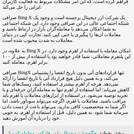
فراهم کرده است، که این امر مشکلات مربوط به فعالیت کاربران
ایرانی را حل می‌کند.
صرافی Bing X یک شرکت ارز دیجیتال برجسته است و وجود یک
شبکه اجتماعی عالی در این صرافی وجود دارد. این شبکه اجتماعی
به شما امکان می‌دهد با معامله‌گران بازار در ارتباط باشید و
معاملات آن‌ها را پیگیری یا حتی کپی کنید. تجارت کپی در دنیای
معاملات به شدت محبوب شده است.
به علاوه، در Bing X امکان معامله با استفاده از اهرم وجود دارد. در
این پلتفرم معاملاتی، شما قادر خواهید بود با استفاده از بیش از ۱۰۰
برابر اهرم، معامله کنید.
صرافی BingX تنها قراردادهای آتی بدون تاریخ انقضا را پشتیبانی
می‌کند، و به همین دلیل هیچ قرارداد آتی با تاریخ انقضا را ارائه
نمی‌دهد. هرچه از اهرم بیشتری استفاده کنید، ریسک‌های شما
کاهش می‌یابد؛ اما استفاده از اهرم تنها به معامله‌گران حرفه‌ای و با
تجربه توصیه می‌شود. در استفاده از ابزارهای معاملات با اهرم باید
مراقب باشید. معاملات با اهرم، اگرچه می‌تواند سودآور باشد، اما
اگر شما به متخصصیت کافی ندارید، می‌تواند باعث از دست دادن
سرمایه شما شود. به همین دلیل، قبل از استفاده از اهرم، به خوبی
خود را درباره آن آموزش دهید.
بیشتر بخوانید
چگونه ارز دیجیتال را در فارکس معامله کنیم؟