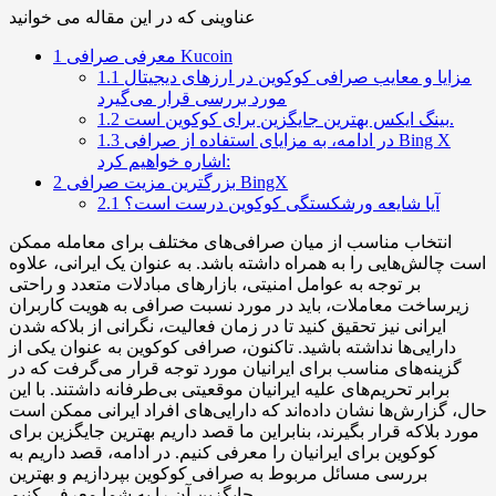
عناوینی که در این مقاله می خوانید
معرفی صرافی Kucoin
1
مزایا و معایب صرافی کوکوین در ارزهای دیجیتال
1.1
مورد بررسی قرار می‌گیرد
بینگ ایکس بهترین جایگزین برای کوکوین است.
1.2
در ادامه، به مزایای استفاده از صرافی Bing X
1.3
اشاره خواهیم کرد:
بزرگترین مزیت صرافی BingX
2
آیا شایعه ورشکستگی کوکوین درست است؟
2.1
انتخاب مناسب از میان صرافی‌های مختلف برای معامله ممکن
است چالش‌هایی را به همراه داشته باشد. به عنوان یک ایرانی، علاوه
بر توجه به عوامل امنیتی، بازارهای مبادلات متعدد و راحتی
زیرساخت معاملات، باید در مورد نسبت صرافی به هویت کاربران
ایرانی نیز تحقیق کنید تا در زمان فعالیت، نگرانی از بلاکه شدن
دارایی‌ها نداشته باشید. تاکنون، صرافی کوکوین به عنوان یکی از
گزینه‌های مناسب برای ایرانیان مورد توجه قرار می‌گرفت که در
برابر تحریم‌های علیه ایرانیان موقعیتی بی‌طرفانه داشتند. با این
حال، گزارش‌ها نشان داده‌اند که دارایی‌های افراد ایرانی ممکن است
مورد بلاکه قرار بگیرند، بنابراین ما قصد داریم بهترین جایگزین برای
کوکوین برای ایرانیان را معرفی کنیم. در ادامه، قصد داریم به
بررسی مسائل مربوط به صرافی کوکوین بپردازیم و بهترین
جایگزین آن را به شما معرفی کنیم.