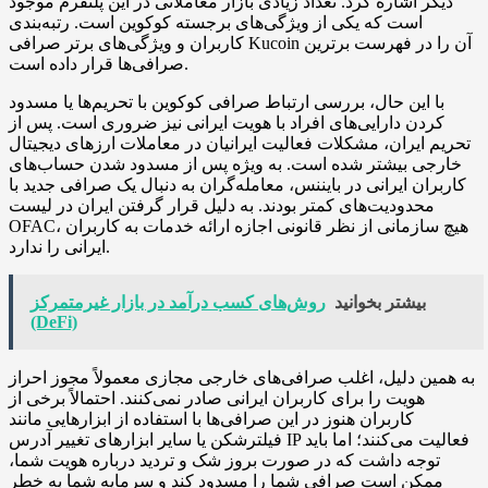
دیگر اشاره کرد. تعداد زیادی بازار معاملاتی در این پلتفرم موجود
است که یکی از ویژگی‌های برجسته کوکوین است. رتبه‌بندی
کاربران و ویژگی‌های برتر صرافی Kucoin آن را در فهرست برترین
صرافی‌ها قرار داده است.
با این حال، بررسی ارتباط صرافی کوکوین با تحریم‌ها یا مسدود
کردن دارایی‌های افراد با هویت ایرانی نیز ضروری است. پس از
تحریم ایران، مشکلات فعالیت ایرانیان در معاملات ارزهای دیجیتال
خارجی بیشتر شده است. به ویژه پس از مسدود شدن حساب‌های
کاربران ایرانی در بایننس، معامله‌گران به دنبال یک صرافی جدید با
محدودیت‌های کمتر بودند. به دلیل قرار گرفتن ایران در لیست
OFAC، هیچ سازمانی از نظر قانونی اجازه ارائه خدمات به کاربران
ایرانی را ندارد.
بیشتر بخوانید
روش‌های کسب درآمد در بازار غیرمتمرکز
(DeFi)
به همین دلیل، اغلب صرافی‌های خارجی مجازی معمولاً مجوز احراز
هویت را برای کاربران ایرانی صادر نمی‌کنند. احتمالاً برخی از
کاربران هنوز در این صرافی‌ها با استفاده از ابزارهایی مانند
فیلترشکن یا سایر ابزارهای تغییر آدرس IP فعالیت می‌کنند؛ اما باید
توجه داشت که در صورت بروز شک و تردید درباره هویت شما،
ممکن است صرافی شما را مسدود کند و سرمایه شما به خطر