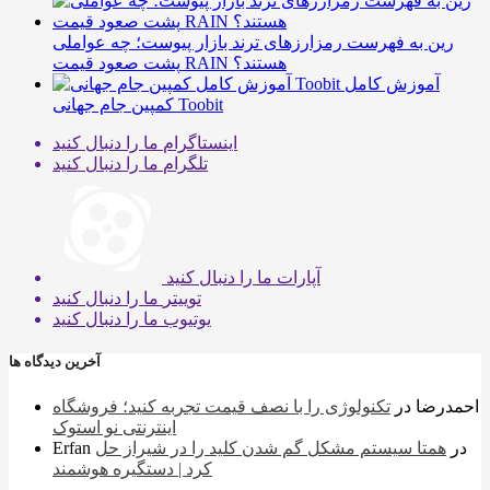
رین به فهرست رمزارزهای ترند بازار پیوست؛ چه عواملی
پشت صعود قیمت RAIN هستند؟
آموزش کامل
کمپین جام جهانی Toobit
اینستاگرام
ما را دنبال کنید
تلگرام
ما را دنبال کنید
آپارات
ما را دنبال کنید
توییتر
ما را دنبال کنید
یوتیوب
ما را دنبال کنید
آخرین دیدگاه ها
احمدرضا
در
تکنولوژی را با نصف قیمت تجربه کنید؛ فروشگاه
اینترنتی نو استوک
در
همتا سیستم مشکل گم شدن کلید را در شیراز حل
Erfan
کرد | دستگیره هوشمند