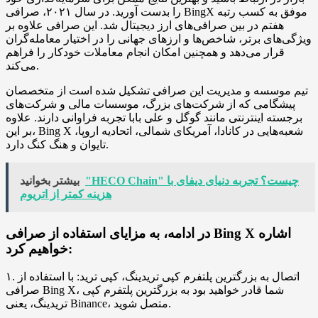
را بدست آورید. در سال ۲۰۲۱، صرافی BingX موفق به کسب رتبه
هفتم در بین صرافی‌های ارز دیجیتال شد. این صرافی علاوه بر
ویژگی‌های برتر، شاخص‌ها و ارزهای جهانی را در اختیار معامله‌گران
قرار می‌دهد و همچنین امکان انجام معاملات خودکار را فراهم
می‌کند.
تیم موسسه و مدیریت این صرافی تشکیل شده است از متخصصان
پیشگامی که از شرکت‌های بزرگ، موسسات مالی و شرکت‌های
برجسته اینترنتی مانند گوگل و علی بابا تجربه فراوانی دارند. علاوه
بر این، Bing X شعبه‌هایی در کانادا، آمریکای شمالی، اتحادیه اروپا،
تایوان و هنگ کنگ دارد.
"HECO Chain" چیست؟ تجربه دنیای دیفای با
بیشتر بخوانید
هزینه کمتر از اتریوم
در ادامه، به مزایای استفاده از صرافی Bing X اشاره
خواهیم کرد:
۱. اتصال به بزرگترین پلتفرم کپی تریدینگ، کپی ترید: با استفاده از
صرافی Bing X، شما قادر خواهید بود به بزرگترین پلتفرم کپی
تریدینگ، یعنی Binance، متصل شوید.