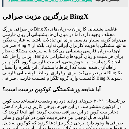
بزرگترین مزیت صرافی BingX
در صرافی بزرگ Bing X، قابلیت پشتیبانی کاربران به زبان‌های
مختلف وجود دارد، اما در میان آن‌ها، پشتیبانی از زبان فارسی
می‌تواند گزینه بسیار مناسبی برای این تبادلات باشد. به عبارت دیگر،
صرافی Bing X نه تنها مشکلی با هویت کاربران ایرانی ندارد، بلکه از
آن‌ها به زبان فارسی پشتیبانی می‌کند تا به سرعت مشکلات تجار
ایرانی را حل کند. Bing X برای هر ملیت و زبان گروه‌های تلگرامی
ایجاد کرده است. به خوش‌بختی، قسمت فارسی گروه تلگرام نیز
راه‌اندازی شده است که ارتباط با پشتیبانی این پلتفرم را بسیار
سریعتر می‌کند. برای برقراری ارتباط با پشتیبانی فارسی Bing X،
کافیست وارد گروه تلگرام قسمت فارسی صرافی Bing X شوید.
آیا شایعه ورشکستگی کوکوین درست است؟
در تابستان ۲۰۲۱ خبرهای زیادی درباره وضعیت نامساعد بیت کوین
در کوکوین منتشر شد. در این خبرها، برخی کاربران درباره کاهش
ذخایر بیت کوین در این صرافی صحبت کردند. آنها ادعا کردند که
تفاوت قابل توجهی بین ذخیره بیت کوین در کوکوین و سایر
صرافی‌ها وجود دارد. برخی دیگر نیز ادعا کردند که کوکوین به دلیل
سقوط قیمت بیت کوین و مشکلات مربوط به آن، آسیب زیادی دیده