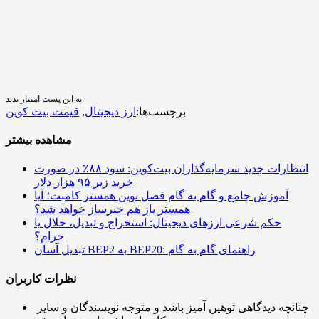
به این پست امتیاز بدید
برچسب‌ها:
ارز دیجیتال
,
قیمت بیت کوین
مشاهده بیشتر
انتظارات جدید سرمایه‌گذاران بیت‌کوین: سود ۸۸٪ در صورت
خرید زیر ۹۵ هزار دلار
آموزش جامع و گام به گام فصل نوین همستر کامبت؛ آیا
همستر باز هم خبرساز خواهد شد؟
حکم شرعی ارزهای دیجیتال: استخراج و تبدیل، حلال یا
حرام؟
تبدیل آسان BEP2 به BEP20: راهنمای گام به گام
نظرات کاربران
چنانچه دیدگاهی توهین آمیز باشد و متوجه نویسندگان و سایر