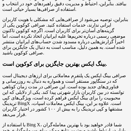
بیافتد. بنابراین، احتیاط و مدیریت دقیق راهبرد‌های خود در انتخاب و
استفاده از صرافی‌ها بسیار حیاتی است.
بنابراین، توصیه می‌شود از صرافی‌هایی که مشکلی با هویت کاربران
ایرانی ندارند، خدمات استفاده کنید. صرافی کوکوین یکی از
گزینه‌های آسان‌تر برای کاربران است. اگرچه کوکوین تاکنون
موضعی رسمی درباره تحریم‌ها علیه ایرانیان اتخاذ نکرده است، اما
اخیراً گزارش‌هایی درباره مسدود شدن حساب‌های ایرانیان منتشر
شده است. به همین دلیل، مناسب است به دنبال یک جایگزین برای
صرافی کوکوین باشید.
بینگ ایکس بهترین جایگزین برای کوکوین است.
صرافی بینگ ایکس یک پلتفرم معاملاتی برای ارزهای دیجیتال است
که در سنگاپور مستقر است و همواره به دنبال به روزرسانی و
فناوری‌های جدید بوده است. این صرافی در مدت زمان کوتاهی
توانسته در بین کاربران بازار شهرتی پیدا کند. یکی از دلایلی که این
محبوبیت را برای بینگ ایکس فراهم کرده است، ویژگی‌های کپی
تریدینگ BingX است. علاوه بر این، بینگ ایکس معاملات اسپات،
مشتقها و کپی تریدینگ را به بیش از ۱۰۰ کشور در اختیار کاربران
قرار می‌دهد.
با استفاده از Bing X، شما قادر خواهید بود با بهترین معامله‌گران
بازار در ارتباط باشید و بهترین نتایج ممکن برای سرمایه‌گذاری خود