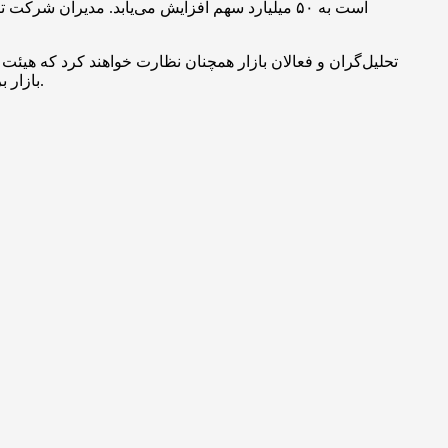
است به ۵۰ میلیارد سهم افزایش می‌یابد. مدیران ش
تحلیل‌گران و فعالان بازار همچنان نظارت خواهند کرد که هیئت م
بازار بر نتایج رأی‌گیری و پیامدهای اعلام‌شده از سوی مدیریت خواهد بود؛ موضوعی که می‌تواند نوسان قیمت سهام بیت‌ماین را تحت تأثیر قرار دهد.