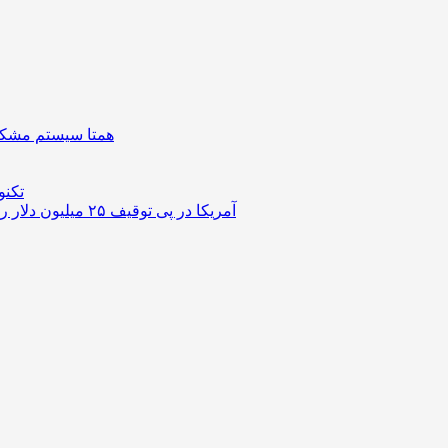
همتا سیستم مشکل 
تکنو
آمریکا در پی توقیف ۲۵ میلیون دلار رمزارز حاصل از کلاهبرداری‌های عاشقانه است