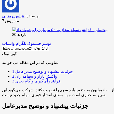
نویسنده:
عباس رضایی
7 ماه پیش
بازدید 80
توییتر
فیسبوک
تلگرام
واتساپ
کپی لینک
عناوینی که در این مقاله می خوانید
جزئیات پیشنهاد و توضیح مدیرعامل
1
واکنش بازار و سهامداران
2
فرآیند رأی‌گیری و گام بعدی
3
تام لی، مدیر عامل بیت‌ماین، در ویدئویی که در یوتیوب منتشر شد از سهام‌داران خواست تا طرح افزایش سقف سهام مجاز شرکت از ۵۰۰ میلیون به ۵۰ میلیارد سهم را تصویب کنند. شرکت می‌گوید این
تغییر ساختاری است و به معنای انتشار فوری سهام جدید نیست.
جزئیات پیشنهاد و توضیح مدیرعامل