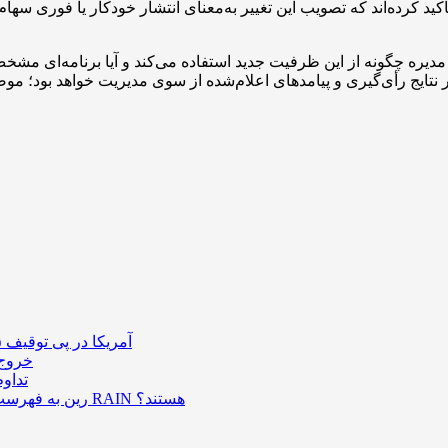
رکت تأکید کرده‌اند که تصویب این تغییر به‌معنای انتشار خودکار یا فوری
دیره چگونه از این ظرفیت جدید استفاده می‌کند و آیا برنامه‌ای مشخص 
آمریکا در پی توقیف ۲۵ میلیون دلار رمزارز حاصل از کلاهبرداری‌های عاشقانه است
خروج ۵۸۹ میلیون دلار بیت‌کوین از صرافی بایننس و تاثیر
تداو
رین به فهرست رمزارزهای ترند بازار پیوست؛ چه عواملی پشت صعود قیمت RAIN هستند؟