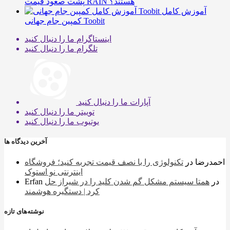
پشت صعود قیمت RAIN هستند؟
آموزش کامل
کمپین جام جهانی Toobit
اینستاگرام
ما را دنبال کنید
تلگرام
ما را دنبال کنید
آپارات
ما را دنبال کنید
توییتر
ما را دنبال کنید
یوتیوب
ما را دنبال کنید
آخرین دیدگاه ها
احمدرضا
در
تکنولوژی را با نصف قیمت تجربه کنید؛ فروشگاه
اینترنتی نو استوک
در
همتا سیستم مشکل گم شدن کلید را در شیراز حل
Erfan
کرد | دستگیره هوشمند
نوشته‌های تازه