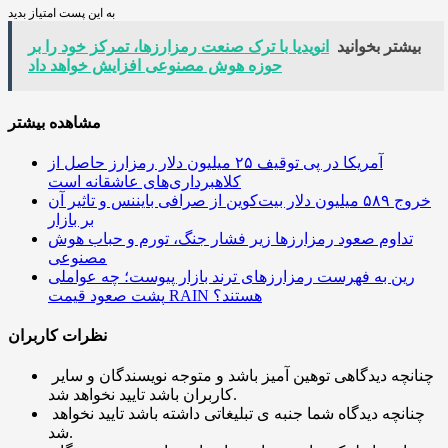
به این پست امتیاز بدید
بیشتر بخوانید
انویدیا با ترک صنعت رمزارزها، تمرکز خود را بر
حوزه هوش مصنوعی افزایش خواهد داد
مشاهده بیشتر
آمریکا در پی توقیف ۲۵ میلیون دلار رمزارز حاصل از
کلاهبرداری‌های عاشقانه است
خروج ۵۸۹ میلیون دلار بیت‌کوین از صرافی بایننس و تاثیر آن
بر بازار
تداوم صعود رمزارزها زیر فشار جنگ، تورم و حباب هوش
مصنوعی
رین به فهرست رمزارزهای ترند بازار پیوست؛ چه عواملی
پشت صعود قیمت RAIN هستند؟
نظرات کاربران
چنانچه دیدگاهی توهین آمیز باشد و متوجه نویسندگان و سایر
کاربران باشد تایید نخواهد شد.
چنانچه دیدگاه شما جنبه ی تبلیغاتی داشته باشد تایید نخواهد
شد.