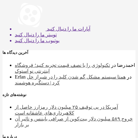
آپارات
ما را دنبال کنید
توییتر
ما را دنبال کنید
یوتیوب
ما را دنبال کنید
آخرین دیدگاه ها
احمدرضا
در
تکنولوژی را با نصف قیمت تجربه کنید؛ فروشگاه
اینترنتی نو استوک
در
همتا سیستم مشکل گم شدن کلید را در شیراز حل
Erfan
کرد | دستگیره هوشمند
نوشته‌های تازه
آمریکا در پی توقیف ۲۵ میلیون دلار رمزارز حاصل از
کلاهبرداری‌های عاشقانه است
خروج ۵۸۹ میلیون دلار بیت‌کوین از صرافی بایننس و تاثیر آن
بر بازار
درباره ما