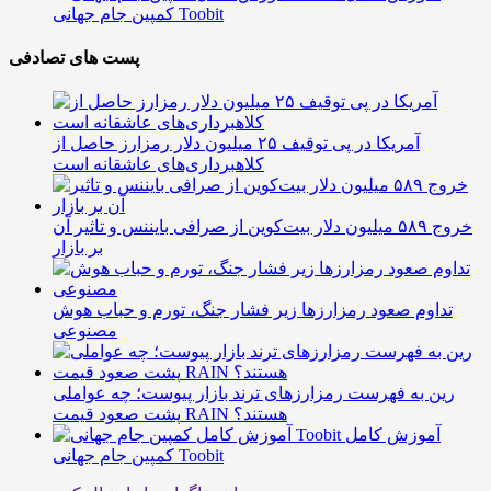
کمپین جام جهانی Toobit
پست های تصادفی
آمریکا در پی توقیف ۲۵ میلیون دلار رمزارز حاصل از
کلاهبرداری‌های عاشقانه است
خروج ۵۸۹ میلیون دلار بیت‌کوین از صرافی بایننس و تاثیر آن
بر بازار
تداوم صعود رمزارزها زیر فشار جنگ، تورم و حباب هوش
مصنوعی
رین به فهرست رمزارزهای ترند بازار پیوست؛ چه عواملی
پشت صعود قیمت RAIN هستند؟
آموزش کامل
کمپین جام جهانی Toobit