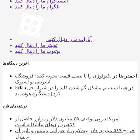
اینستاگرام
ما را دنبال کنید
تلگرام
ما را دنبال کنید
آپارات
ما را دنبال کنید
توییتر
ما را دنبال کنید
یوتیوب
ما را دنبال کنید
آخرین دیدگاه ها
احمدرضا
در
تکنولوژی را با نصف قیمت تجربه کنید؛ فروشگاه
اینترنتی نو استوک
در
همتا سیستم مشکل گم شدن کلید را در شیراز حل
Erfan
کرد | دستگیره هوشمند
نوشته‌های تازه
آمریکا در پی توقیف ۲۵ میلیون دلار رمزارز حاصل از
کلاهبرداری‌های عاشقانه است
خروج ۵۸۹ میلیون دلار بیت‌کوین از صرافی بایننس و تاثیر آن
بر بازار