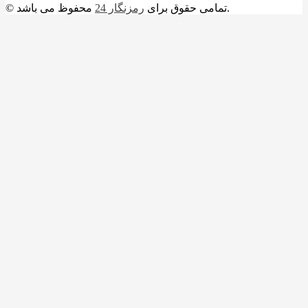
محفوظ می باشد.
© تمامی حقوق برای
رمزنگار 24