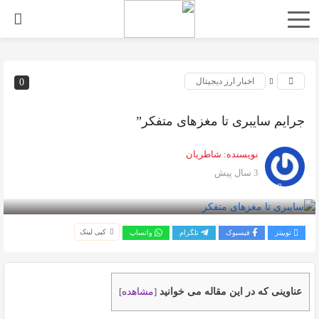
اخبار ارز دیجیتال
0
جرایم سایبری تا مغزهای متفکر”
نویسنده:
شاطریان
3 سال پیش
بازدید 2526
کپی لینک
توییتر
فیسبوک
تلگرام
واتساپ
عناوینی که در این مقاله می خوانید
مشاهده
]
[