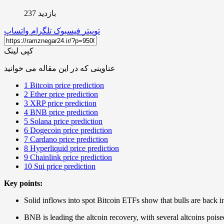
بازدید 237
توییتر
فیسبوک
تلگرام
واتساپ
کپی لینک
عناوینی که در این مقاله می خوانید
1
Bitcoin price prediction
2
Ether price prediction
3
XRP price prediction
4
BNB price prediction
5
Solana price prediction
6
Dogecoin price prediction
7
Cardano price prediction
8
Hyperliquid price prediction
9
Chainlink price prediction
10
Sui price prediction
Key points:
Solid inflows into spot Bitcoin ETFs show that bulls are back in t
BNB is leading the altcoin recovery, with several altcoins poise