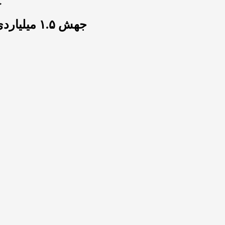
جهش .۵
جهش ۱.۵ میلیاردی ریپل؛ آغاز رالی بزرگ آپتوبر یا انتقالی گذرا؟