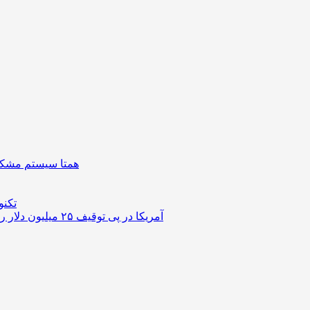
همتا سیستم مشکل 
تکنو
آمریکا در پی توقیف ۲۵ میلیون دلار رمزارز حاصل از کلاهبرداری‌های عاشقانه است