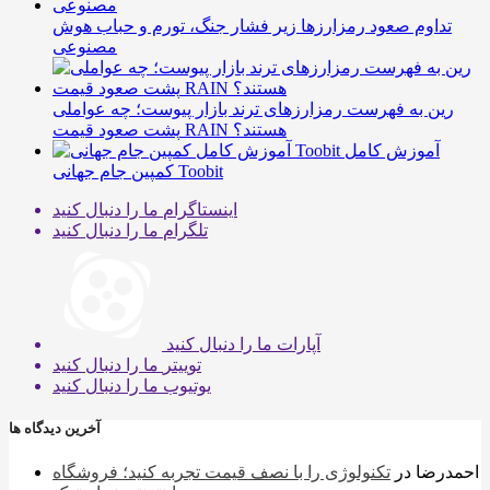
تداوم صعود رمزارزها زیر فشار جنگ، تورم و حباب هوش
مصنوعی
رین به فهرست رمزارزهای ترند بازار پیوست؛ چه عواملی
پشت صعود قیمت RAIN هستند؟
آموزش کامل
کمپین جام جهانی Toobit
اینستاگرام
ما را دنبال کنید
تلگرام
ما را دنبال کنید
آپارات
ما را دنبال کنید
توییتر
ما را دنبال کنید
یوتیوب
ما را دنبال کنید
آخرین دیدگاه ها
احمدرضا
در
تکنولوژی را با نصف قیمت تجربه کنید؛ فروشگاه