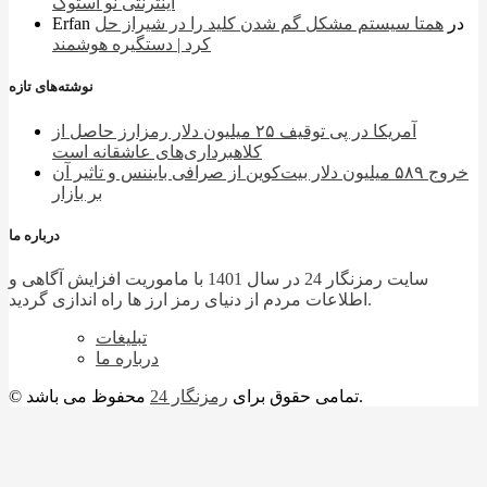
اینترنتی نو استوک
در
همتا سیستم مشکل گم شدن کلید را در شیراز حل
Erfan
کرد | دستگیره هوشمند
نوشته‌های تازه
آمریکا در پی توقیف ۲۵ میلیون دلار رمزارز حاصل از
کلاهبرداری‌های عاشقانه است
خروج ۵۸۹ میلیون دلار بیت‌کوین از صرافی بایننس و تاثیر آن
بر بازار
درباره ما
سایت رمزنگار 24 در سال 1401 با ماموریت افزایش آگاهی و
اطلاعات مردم از دنیای رمز ارز ها راه اندازی گردید.
تبلیغات
درباره ما
محفوظ می باشد.
© تمامی حقوق برای
رمزنگار 24