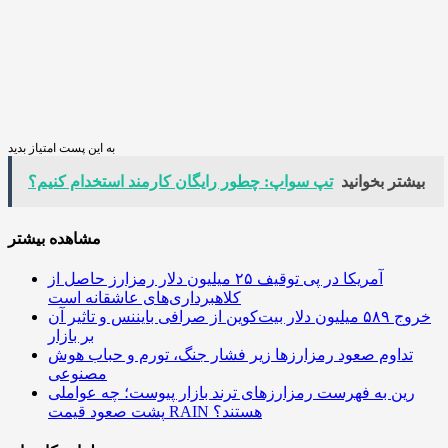
به این پست امتیاز بدید
بیشتر بخوانید
تپ سواپ: چطور رایگان کارمند استخدام کنیم؟
مشاهده بیشتر
آمریکا در پی توقیف ۲۵ میلیون دلار رمزارز حاصل از
کلاهبرداری‌های عاشقانه است
خروج ۵۸۹ میلیون دلار بیت‌کوین از صرافی بایننس و تاثیر آن
بر بازار
تداوم صعود رمزارزها زیر فشار جنگ، تورم و حباب هوش
مصنوعی
رین به فهرست رمزارزهای ترند بازار پیوست؛ چه عواملی
پشت صعود قیمت RAIN هستند؟