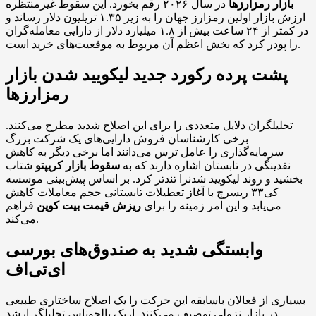
بازار رمزارزها
در سال ۲۰۲۶ رقم بخورد. این سقوط غیرمنتظره
ارزش بازار اولین رمزارز جهان را به زیر ۱.۳۵ تریلیون دلار رساند و
در کمتر از ۲۴ ساعت بیش از ۱.۸ میلیارد دلار از دارایی معامله‌گران
را پودر کرد که بخش اعظم آن مربوط به موقعیت‌های خرید است.
پشت پرده رکورد جدید لیکویید شدن بازار
رمزارزها
تحلیلگران دلایل متعددی را برای این اصلاح شدید مطرح می‌کنند.
برخی کارشناسان فروش دارایی‌های یک شرکت بزرگ
سرمایه‌گذاری را عامل ترس می‌دانند اما برخی دیگر به کاهش
نقدینگی در تابستان اشاره دارند که به
سقوط بازار کریپتو
شتاب
بخشید و روند لیکویید شدنرا تندتر کرد. بر اساس پیش‌بینی موسسه
کی۳۳ ریسرچ با آغاز تعطیلات تابستانی حجم معاملات کاهش
می‌یابد و این امر زمینه را برای
ریزش قیمت بیت کوین
فراهم
می‌کند.
وابستگی شدید به صندوق‌های بورسی
ای‌تی‌اف
بسیاری از فعالان باسابقه این حرکت را یک اصلاح ساختاری طبیعی
در بازار نزولی توصیف می‌کنند. اریک بالچوناس تحلیلگر ارشد