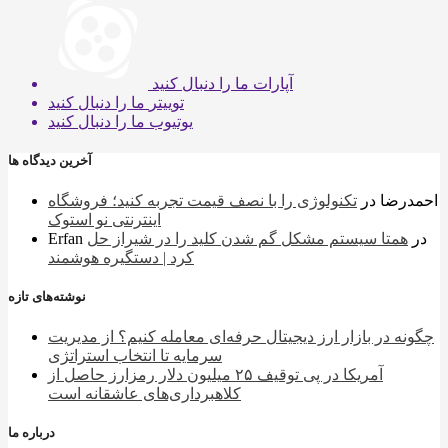
آپارات
ما را دنبال کنید
توییتر
ما را دنبال کنید
یوتیوب
ما را دنبال کنید
آخرین دیدگاه ها
احمدرضا
در
تکنولوژی را با نصف قیمت تجربه کنید؛ فروشگاه
اینترنتی نو استوک
در
همتا سیستم مشکل گم شدن کلید را در شیراز حل
Erfan
کرد | دستگیره هوشمند
نوشته‌های تازه
چگونه در بازار ارز دیجیتال حرفه‌ای معامله کنیم؟ از مدیریت
سرمایه تا انتخاب استراتژی
آمریکا در پی توقیف ۲۵ میلیون دلار رمزارز حاصل از
کلاهبرداری‌های عاشقانه است
درباره ما