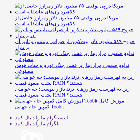
آمریکا در پی توقیف ۲۵ میلیون دلار رمزارز حاصل از
کلاهبرداری‌های عاشقانه است
خروج ۵۸۹ میلیون دلار بیت‌کوین از صرافی بایننس و تاثیر آن
بر بازار
تداوم صعود رمزارزها زیر فشار جنگ، تورم و حباب هوش
مصنوعی
رین به فهرست رمزارزهای ترند بازار پیوست؛ چه عواملی
پشت صعود قیمت RAIN هستند؟
آموزش کامل
کمپین جام جهانی Toobit
اینستاگرام
ما را دنبال کنید
تلگرام
ما را دنبال کنید