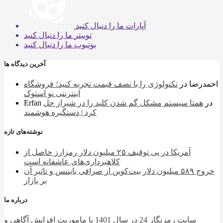
آپارات
ما را دنبال کنید
توییتر
ما را دنبال کنید
یوتیوب
ما را دنبال کنید
آخرین دیدگاه ها
احمدرضا
در
تکنولوژی را با نصف قیمت تجربه کنید؛ فروشگاه
اینترنتی نو استوک
در
همتا سیستم مشکل گم شدن کلید را در شیراز حل
Erfan
کرد | دستگیره هوشمند
نوشته‌های تازه
آمریکا در پی توقیف ۲۵ میلیون دلار رمزارز حاصل از
کلاهبرداری‌های عاشقانه است
خروج ۵۸۹ میلیون دلار بیت‌کوین از صرافی بایننس و تاثیر آن
بر بازار
درباره ما
سایت رمزنگار 24 در سال 1401 با ماموریت افزایش آگاهی و