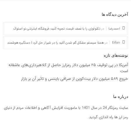
آخرین دیدگاه ها
احمدرضا
در
تکنولوژی را با نصف قیمت تجربه کنید؛ فروشگاه اینترنتی نو استوک
Erfan
در
همتا سیستم مشکل گم شدن کلید را در شیراز حل کرد | دستگیره هوشمند
نوشته‌های تازه
آمریکا در پی توقیف ۲۵ میلیون دلار رمزارز حاصل از کلاهبرداری‌های عاشقانه
است
خروج ۵۸۹ میلیون دلار بیت‌کوین از صرافی بایننس و تاثیر آن بر بازار
درباره ما
سایت رمزنگار 24 در سال 1401 با ماموریت افزایش آگاهی و اطلاعات مردم از دنیای
رمز ارز ها راه اندازی گردید.