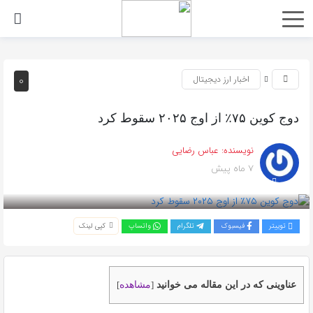
0
اخبار ارز دیجیتال
دوج کوین ۷۵٪ از اوج ۲۰۲۵ سقوط کرد
نویسنده:
عباس رضایی
7 ماه پیش
بازدید 205
توییتر
فیسبوک
تلگرام
واتساپ
کپی لینک
عناوینی که در این مقاله می خوانید
مشاهده
]
[