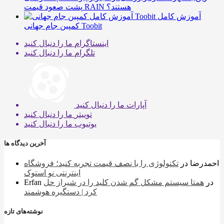
پشت صعود قیمت RAIN هستند؟
آموزش کامل
کمپین جام جهانی Toobit
اینستاگرام
ما را دنبال کنید
تلگرام
ما را دنبال کنید
آپارات
ما را دنبال کنید
توییتر
ما را دنبال کنید
یوتیوب
ما را دنبال کنید
آخرین دیدگاه ها
احمدرضا
در
تکنولوژی را با نصف قیمت تجربه کنید؛ فروشگاه
اینترنتی نو استوک
در
همتا سیستم مشکل گم شدن کلید را در شیراز حل
Erfan
کرد | دستگیره هوشمند
نوشته‌های تازه