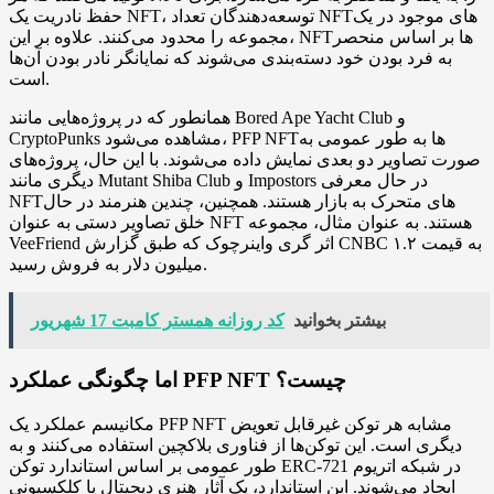
حفظ نادریت یک NFT، توسعه‌دهندگان تعداد NFTهای موجود در یک
مجموعه را محدود می‌کنند. علاوه بر این، NFTها بر اساس منحصر
به فرد بودن خود دسته‌بندی می‌شوند که نمایانگر نادر بودن آن‌ها
است.
همانطور که در پروژه‌هایی مانند Bored Ape Yacht Club و
CryptoPunks مشاهده می‌شود، PFP NFTها به طور عمومی به
صورت تصاویر دو بعدی نمایش داده می‌شوند. با این حال، پروژه‌های
دیگری مانند Mutant Shiba Club و Impostors در حال معرفی
NFTهای متحرک به بازار هستند. همچنین، چندین هنرمند در حال
خلق تصاویر دستی به عنوان NFT هستند. به عنوان مثال، مجموعه
VeeFriend اثر گری واینرچوک که طبق گزارش CNBC به قیمت ۱.۲
میلیون دلار به فروش رسید.
بیشتر بخوانید
کد روزانه همستر کامبت 17 شهریور
اما چگونگی عملکرد PFP NFT چیست؟
مکانیسم عملکرد یک PFP NFT مشابه هر توکن غیرقابل تعویض
دیگری است. این توکن‌ها از فناوری بلاکچین استفاده می‌کنند و به
طور عمومی بر اساس استاندارد توکن ERC-721 در شبکه اتریوم
ایجاد می‌شوند. این استاندارد، یک آثار هنری دیجیتال یا کلکسیونی