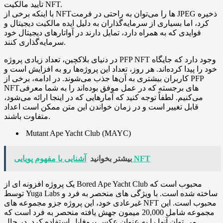
تأیید مالکیت NFT.
با اینکه برخی از NFTها را می‌توان به راحتی در فرمت JPEG ذخیره
کرد، اما بسیاری از سرمایه‌گذاران به دلیل ایده مالکیت دیجیتال و
فوایدی که به همراه دارد، تمایل دارند در آواتارهای دیجیتال خود
سرمایه‌گذاری کنند.
در دنیای بلاکچین، تعداد زیادی پروژه PFP NFT وجود دارد که جایگاه
خود را پیدا کرده‌اند. هر روز، تعداد این پروژه‌ها رو به افزایش است و
کاربران بیشتری به آن‌ها جذب می‌شوند. در ادامه، برخی از PFP
NFTهای برجسته که در عمل موفق بوده‌اند را به شما معرفی
می‌کنیم. لطفاً توجه کنید که آمارهایی که در اینجا ارائه می‌شود،
قابل تغییر است و در زمان خواندن این متن ممکن است اعداد
متفاوت باشند.
Mutant Ape Yacht Club (MAYC)
آشنایی با مفهوم پویایی NFT
بیشتر بخوانید
یک پروژه افزونه ای از Bored Ape Yacht Club محبوب است که
توسط Yuga Labs ساخته شده است. با ویژگی های منحصر به فرد و
غیرعادی خود، این پروژه جزو مجموعه های NFT محبوب است. این
مجموعه شامل 20,000 میمون جهش یافته منحصر به فرد است که
می توان آنها را به عنوان عکس پروفایل استفاده کرد. در حال