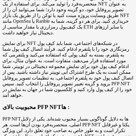
منحصربه‌فرد را تولید می‌کند. برای استفاده از یک NFT به عنوان
تصویر پروفایل خود، دو گزینه وجود دارد؛ شما می‌توانید آن را از
طریق وبسایت پروژه مینت کنید یا توکن را از طریق یک بازار NFT
مانند OpenSea یا Rarible خریداری کنید. برای هر دو گزینه، شما به
یک کیف‌پول رمزارزی با مقدار مناسبی از ETH یا سایر ارزهای
دیجیتال نیاز خواهید داشت.
برای نمایش NFT در شبکه‌های اجتماعی، شما باید کیف پول
رمزنگاری خود را با پلتفرم ادغام کنید. فرآیند اتصال کیف پول شما
به پلتفرم، بسته به کیف پولی که استفاده می‌کنید و پلتفرمی که
مورد استفاده قرار می‌دهید، متفاوت است. به عنوان مثال، برای
ادغام کیف پول خود برای نمایش مجموعه دیجیتالی در توییتر، شما
ممکن است به یک طرح اشتراک آبی توییتر نیاز داشته باشید. پس از
اتصال کیف پول خود به پلتفرم اجتماعی، به تنظیمات تصویر پروفایل
بروید و گزینه تغییر تصویر پروفایل را انتخاب کنید. سپس PFP NFT
خود را از کیف پول وارد کنید و کلکسیون شما در جهان به نمایش در
خواهد آمد.
محبوبیت بالای PFP NFTها :
PFP NFTها به دلایل گوناگونی بسیار محبوب شده‌اند. یکی از دلایل
اصلی، منحصربه‌فرد بودن آن‌ها است. هر PFP NFT یکتا و غیرقابل
تکرار است و به طور خاص به صاحب خود تعلق دارد. این ویژگی