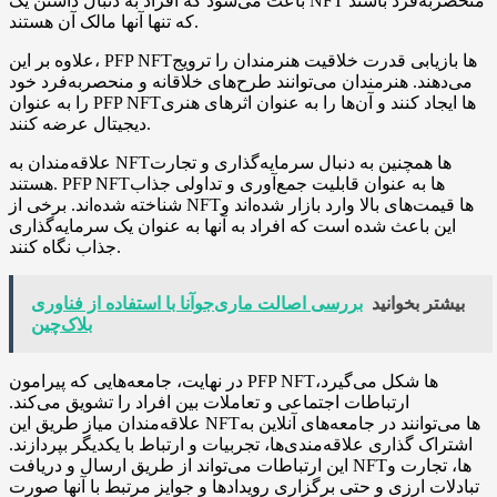
باعث می‌شود که افراد به دنبال داشتن یک NFT منحصربه‌فرد باشند
که تنها آنها مالک آن هستند.
علاوه بر این، PFP NFTها بازیابی قدرت خلاقیت هنرمندان را ترویج
می‌دهند. هنرمندان می‌توانند طرح‌های خلاقانه و منحصربه‌فرد خود
را به عنوان PFP NFTها ایجاد کنند و آن‌ها را به عنوان اثرهای هنری
دیجیتال عرضه کنند.
علاقه‌مندان به NFTها همچنین به دنبال سرمایه‌گذاری و تجارت
هستند. PFP NFTها به عنوان قابلیت جمع‌آوری و تداولی جذاب
شناخته شده‌اند. برخی از NFTها قیمت‌های بالا وارد بازار شده‌اند و
این باعث شده است که افراد به آنها به عنوان یک سرمایه‌گذاری
جذاب نگاه کنند.
بیشتر بخوانید
بررسی اصالت ماری‌جوآنا با استفاده از فناوری
بلاک‌چین
در نهایت، جامعه‌هایی که پیرامون PFP NFTها شکل می‌گیرد،
ارتباطات اجتماعی و تعاملات بین افراد را تشویق می‌کند.
علاقه‌مندان میاز طریق این NFTها می‌توانند در جامعه‌های آنلاین به
اشتراک گذاری علاقه‌مندی‌ها، تجربیات و ارتباط با یکدیگر بپردازند.
این ارتباطات می‌تواند از طریق ارسال و دریافت NFTها، تجارت و
تبادلات ارزی و حتی برگزاری رویدادها و جوایز مرتبط با آنها صورت