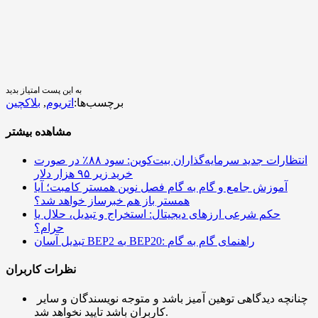
به این پست امتیاز بدید
برچسب‌ها:
اتریوم
,
بلاکچین
مشاهده بیشتر
انتظارات جدید سرمایه‌گذاران بیت‌کوین: سود ۸۸٪ در صورت
خرید زیر ۹۵ هزار دلار
آموزش جامع و گام به گام فصل نوین همستر کامبت؛ آیا
همستر باز هم خبرساز خواهد شد؟
حکم شرعی ارزهای دیجیتال: استخراج و تبدیل، حلال یا
حرام؟
تبدیل آسان BEP2 به BEP20: راهنمای گام به گام
نظرات کاربران
چنانچه دیدگاهی توهین آمیز باشد و متوجه نویسندگان و سایر
کاربران باشد تایید نخواهد شد.