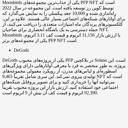
Moonbirds یکی از جذاب‌ترین مجموعه‌های PFP NFT است که
توسط کوین رز توسعه یافته است. این مجموعه در سال 2022
راه‌اندازی شده و 10,000 جغد پیکسلی را به نمایش می‌گذارد که
برای آواتارهای شبکه‌های اجتماعی بسیار عالی هستند. علاوه بر این،
کلکسیونرهای پرندگان ماه امتیازات متعددی را دریافت می‌کنند، از
جمله دسترسی به یک باشگاه انحصاری برای صاحبان NFT.
Moonbirds با ارزش بازار 31,156 اتریوم و قیمت کف 3.11 اتریوم،
یکی از مجموعه‌های برتر PFP NFT است.
DeGods
DeGods یکی از پروژه‌های محبوب PFP در بلاکچین Solana است. این
پروژه، به طور منحصر به فرد با معرفی آواتارهایی دارای ویژگی‌های
اسطوره‌ای و لباس‌های مدرن، از رویکرد معمولی مجموعه‌های
تولیدی پیروی نمی‌کند. این سری شامل تقریباً 9,465 NFT است که
می‌توانید آنها را خریداری کنید و برای تصویر پروفایل شبکه‌های
اجتماعی خود استفاده کنید. ارزش بازار این پروژه محبوب تقریباً
92,390 اتریوم و قیمت کف آن بیش از 9 اتریوم است.