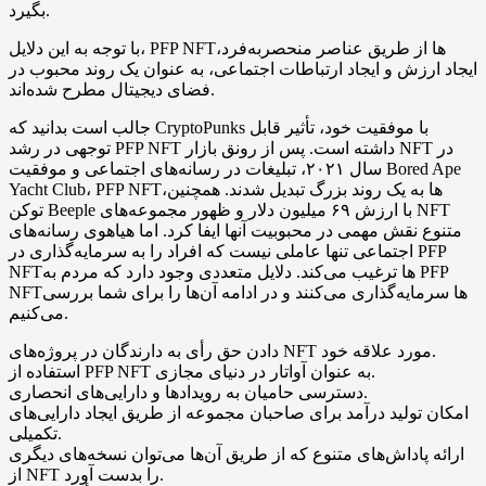
بگیرد.
با توجه به این دلایل، PFP NFTها از طریق عناصر منحصربه‌فرد،
ایجاد ارزش و ایجاد ارتباطات اجتماعی، به عنوان یک روند محبوب در
فضای دیجیتال مطرح شده‌اند.
جالب است بدانید که CryptoPunks با موفقیت خود، تأثیر قابل
توجهی در رشد PFP NFT داشته است. پس از رونق بازار NFT در
سال ۲۰۲۱، تبلیغات در رسانه‌های اجتماعی و موفقیت Bored Ape
Yacht Club، PFP NFTها به یک روند بزرگ تبدیل شدند. همچنین،
توکن Beeple با ارزش ۶۹ میلیون دلار و ظهور مجموعه‌های NFT
متنوع نقش مهمی در محبوبیت آنها ایفا کرد. اما هیاهوی رسانه‌های
اجتماعی تنها عاملی نیست که افراد را به سرمایه‌گذاری در PFP
NFTها ترغیب می‌کند. دلایل متعددی وجود دارد که مردم به PFP
NFTها سرمایه‌گذاری می‌کنند و در ادامه آن‌ها را برای شما بررسی
می‌کنیم.
دادن حق رأی به دارندگان در پروژه‌های NFT مورد علاقه خود.
استفاده از PFP NFT به عنوان آواتار در دنیای مجازی.
دسترسی حامیان به رویدادها و دارایی‌های انحصاری.
امکان تولید درآمد برای صاحبان مجموعه از طریق ایجاد دارایی‌های
تکمیلی.
ارائه پاداش‌های متنوع که از طریق آن‌ها می‌توان نسخه‌های دیگری
از NFT را بدست آورد.