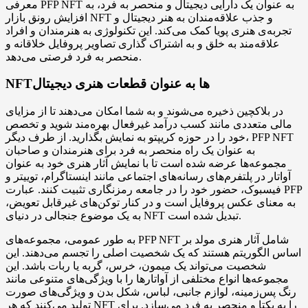
معرفی PFP NFT به عنوان یک دارایی دیجیتال و منحصر به فرد، به
افزایش رونق بازار NFT و جذب علاقه‌مندان به هنر دیجیتال و
تجربه‌ی هنری پویا کمک می‌کند. این تکنولوژی به هنرمندان و افراد
علاقه‌مند به خلق و به اشتراک گذاری تصاویر پروفایل خلاقانه و
منحصر به فرد فرصتی می‌دهد.
NFTها به عنوان قطعات هنری دیجیتال
در بلاکچین ذخیره می‌شوند و به شما امکان می‌دهند تا از مزایای
مالی متعددی مانند کسب درآمد غیرفعال بهره‌مند شوید و تخصص
خود را در حوزه کریپتو به نمایش بگذارید. از طرف دیگر، PFP NFT
به عنوان یک راه منحصر به فرد برای هنرمندان و صاحبان
مجموعه‌ها عرضه شده است تا با نمایش آثار هنری خود به عنوان
آواتار در پلتفرم‌های رسانه‌های اجتماعی مانند اینستاگرام، توییتر و
فیسبوک، حضور خود را در جامعه رمزنگاری تثبیت کنند. عبارت PFP
به معنای عکس پروفایل است و در کنار توکن‌های غیرقابل تعویض،
به یک موضوع جنجالی در دنیای NFT تبدیل شده است.
به طور عمومی، مجموعه‌های PFP NFT شامل آثار هنری مولد بر
اساس الگوریتم هستند که یک شخصیت اصلی را تجسم می‌دهند. این
شخصیت می‌تواند یک میمون، خرس، گربه یا ربات باشد. این
مجموعه‌ها انواع مختلفی از آواتارها را با ویژگی‌های متنوعی مانند
رنگ پس‌زمینه، لوازم جانبی، لباس، شکل بدن و ویژگی‌های صورت
تولید می‌کنند که هر NFT را به یکتا و منحصر به فرد می‌سازد. برای