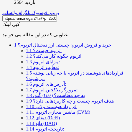
بازدید 2564
توییتر
فیسبوک
تلگرام
واتساپ
کپی لینک
عناوینی که در این مقاله می خوانید
خرید و فروش اتریوم: چیستی ارز دیجیتال اتریوم؟
1
اتریوم چیست؟
1.1
اتریوم چگونه کار می‌کند؟
1.2
مزایای اتریوم:
1.3
معایب اتریوم:
1.4
قراردادهای هوشمند در اتریوم با چه زبانی نوشته
1.5
می‌شوند؟
آدرس‌های اتریوم:
1.6
مرورگر بلاکچین اتریوم:
1.7
گس (Gas) به چه معناست؟
1.8
هدف اتریوم چیست و چه کاربردهایی دارد؟
1.9
قرارداد هوشمند و دَپ
1.10
ماشین مجازی اتریوم (EVM)
1.11
دیفای (DeFi)
1.12
دائو (DAO)
1.13
تاریخچه اتریوم:
1.14