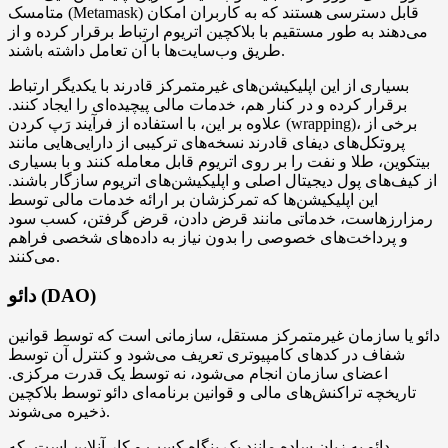
متامسک (Metamask) قابل دسترسی هستند که به کاربران امکان
می‌دهند به طور مستقیم با بلاکچین اتریوم ارتباط برقرار کرده و از
طریق وب‌سایت‌ها با آن تعامل داشته باشند.
بسیاری از این اپلیکیشن‌های غیرمتمرکز قادرند با یکدیگر ارتباط
برقرار کرده و در کنار هم، خدمات مالی پیچیده‌ای را ایجاد کنند.
علاوه بر این، با استفاده از فرآیند رَپ کردن (wrapping)، برخی از
پروتکل‌های دیفای قادرند نسخه‌های ترکیبی از دارایی‌هایی مانند
بیتکوین، طلا و نفت را بر روی اتریوم قابل معامله کنند و با بسیاری
از کیف‌های پول دیجیتال اصلی و اپلیکیشن‌های اتریوم سازگار باشند.
این اپلیکیشن‌ها که تمرکزشان بر ارائه خدمات مالی توسط
رمزارزهاست، خدماتی مانند قرض دادن، قرض گرفتن، کسب سود
و پرداخت‌های خصوصی را بدون نیاز به داده‌های شخصی فراهم
می‌کنند.
دائو (DAO)
دائو یا سازمان غیرمتمرکز مستقل، سازمانی است که توسط قوانین
شفاف در کدهای کامپیوتری تعریف می‌شود و کنترل آن توسط
اعضای سازمان انجام می‌شود، نه توسط یک قدرت مرکزی.
تاریخچه تراکنش‌های مالی و قوانین برنامه‌ای دائو توسط بلاکچین
ذخیره می‌شوند.
دائو به زبان ساده مانند یک بنگاه کسب و کار آنلاین است، که