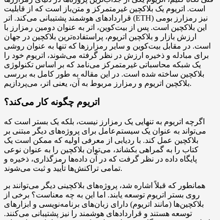
است. اتریوم یک بلاکچین غیرمتمرکز و متن‌باز است که از قابلیت
قراردادهای هوشمند پشتیبانی می‌کند. اتر (ETH) نیز رمزارز بومی
این بلاکچین است. پس از بیت‌کوین، اتر به عنوان دومین رمزارز با
ارزش بازار و بلاکچین اتریوم، پراستفاده‌ترین بلاکچین در جهان
است. در مقابل بیت‌کوین و سایر رمزارزها که تنها به عنوان روشی
برای مبادله و ذخیره ارزش در نظر گرفته می‌شوند، اتریوم خود را
یک شبکه محاسباتی غیرمتمرکز می‌نامد که بر اساس تکنولوژی
بلاکچین ساخته شده است. در این مقاله به طور کامل به بررسی
بلاکچین اتریوم و رمزارز مربوط به آن، یعنی اتر، می‌پردازیم.
اتریوم چگونه کار می‌کند؟
اگرچه اتریوم به تنهایی یک رمزارز نیست، بلکه یک بستر است که
می‌تواند به عنوان یک سیستم‌عامل برای پروژه‌های دیگر مبتنی بر
بلاکچین عمل کند. با ردیابی از معرفی اولیه که ممکن است یک
کتاب را به گمراهی بکشاند، می‌توان بلاکچین را به عنوان نوعی
پایگاه داده در نظر گرفت که در آن داده‌ها رمزگذاری، ذخیره و
تمامی تراکنش‌ها تأیید و ثبت می‌شوند.
همانطور که قبلاً اشاره شد، پروژه‌های بلاکچینی دیگر می‌توانند بر
روی بستر اتریوم توسعه یابند. اما این به چه معناست؟ برخی از
بلاکچین‌ها (مانند اتریوم) دارای زبان‌های برنامه‌نویسی و ابزارهای
توسعه هستند و قراردادهای هوشمند را نیز پشتیبانی می‌کنند.