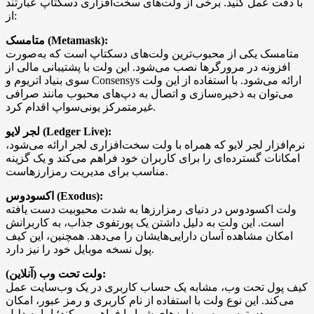
با دقت عمل کنید. برخی از ولت‌های سخت‌افزاری دسکتاپ عبارتند
از:
متامسک (Metamask):
متامسک یکی از محبوب‌ترین ولت‌های دسکتاپ است که به‌صورت
افزونه در مرورگرها نصب می‌شود. این ولت با پشتیبانی مالی از
سوی بنیاد اتریوم و Consensys ارائه می‌شود. با استفاده از این ولت
می‌توان به ذخیره‌سازی و اتصال به دپ‌های محبوب مانند صرافی
غیرمتمرکز یونی‌سواپ اقدام کرد.
لجر لایو (Ledger Live):
نرم‌افزار لجر لایو که همراه با ولت سخت‌افزاری لجر ارائه می‌شود،
امکانات گسترده‌ای را برای کاربران خود فراهم می‌کند و یک گزینه
مناسب برای مدیریت رمزارزهاست.
اکسودوس (Exodus):
ولت اکسودوس در دنیای رمزارزها به شدت محبوبیت دست یافته
است. این ولت به دلیل داشتن یک پورتفوی جذاب، به کاربرانش
امکان مشاهده آسان دارایی‌هایشان را می‌دهد. همچنین، این کیف
پول نسخه موبایل خود را نیز دارد.
ولت تحت وب (آنلاین):
کیف پول تحت وب، مشابه یک حساب کاربری در یک وب‌سایت عمل
می‌کند. این نوع ولت با استفاده از نام کاربری و رمز عبور، امکان
دسترسی به رمزارزهای شما را فراهم می‌کند؛ اما به دلیل