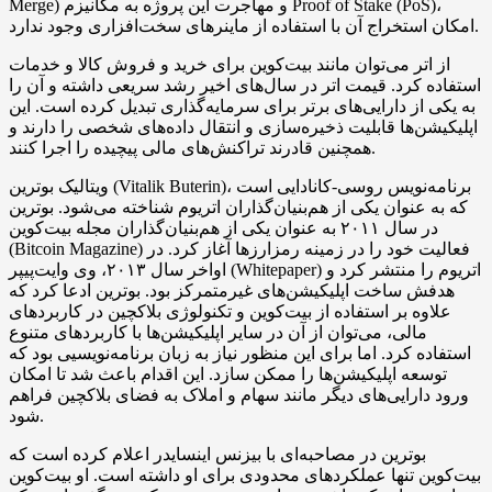
Merge) و مهاجرت این پروژه به مکانیزم Proof of Stake (PoS)،
امکان استخراج آن با استفاده از ماینرهای سخت‌افزاری وجود ندارد.
از اتر می‌توان مانند بیت‌کوین برای خرید و فروش کالا و خدمات
استفاده کرد. قیمت اتر در سال‌های اخیر رشد سریعی داشته و آن را
به یکی از دارایی‌های برتر برای سرمایه‌گذاری تبدیل کرده است. این
اپلیکیشن‌ها قابلیت ذخیره‌سازی و انتقال داده‌های شخصی را دارند و
همچنین قادرند تراکنش‌های مالی پیچیده را اجرا کنند.
ویتالیک بوترین (Vitalik Buterin)، برنامه‌نویس روسی-کانادایی است
که به عنوان یکی از هم‌بنیان‌گذاران اتریوم شناخته می‌شود. بوترین
در سال ۲۰۱۱ به عنوان یکی از هم‌بنیان‌گذاران مجله بیت‌کوین
(Bitcoin Magazine) فعالیت خود را در زمینه رمزارزها آغاز کرد. در
اواخر سال ۲۰۱۳، وی وایت‌پیپر (Whitepaper) اتریوم را منتشر کرد و
هدفش ساخت اپلیکیشن‌های غیرمتمرکز بود. بوترین ادعا کرد که
علاوه بر استفاده از بیت‌کوین و تکنولوژی بلاکچین در کاربردهای
مالی، می‌توان از آن در سایر اپلیکیشن‌ها با کاربردهای متنوع
استفاده کرد. اما برای این منظور نیاز به زبان برنامه‌نویسیی بود که
توسعه اپلیکیشن‌ها را ممکن سازد. این اقدام باعث شد تا امکان
ورود دارایی‌های دیگر مانند سهام و املاک به فضای بلاکچین فراهم
شود.
بوترین در مصاحبه‌ای با بیزنس اینسایدر اعلام کرده است که
بیت‌کوین تنها عملکردهای محدودی برای او داشته است. او بیت‌کوین