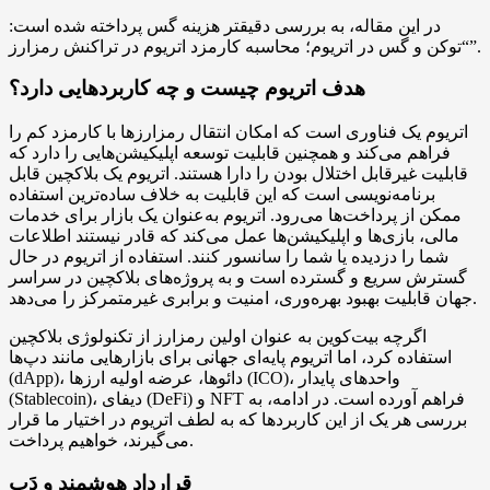
در این مقاله، به بررسی دقیقتر هزینه گس پرداخته شده است:
“توکن و گس در اتریوم؛ محاسبه کارمزد اتریوم در تراکنش رمزارز”.
هدف اتریوم چیست و چه کاربردهایی دارد؟
اتریوم یک فناوری است که امکان انتقال رمزارزها با کارمزد کم را
فراهم می‌کند و همچنین قابلیت توسعه اپلیکیشن‌هایی را دارد که
قابلیت غیرقابل اختلال بودن را دارا هستند. اتریوم یک بلاکچین قابل
برنامه‌نویسی است که این قابلیت به خلاف ساده‌ترین استفاده
ممکن از پرداخت‌ها می‌رود. اتریوم به‌عنوان یک بازار برای خدمات
مالی، بازی‌ها و اپلیکیشن‌ها عمل می‌کند که قادر نیستند اطلاعات
شما را دزدیده یا شما را سانسور کنند. استفاده از اتریوم در حال
گسترش سریع و گسترده است و به پروژه‌های بلاکچین در سراسر
جهان قابلیت بهبود بهره‌وری، امنیت و برابری غیرمتمرکز را می‌دهد.
اگرچه بیت‌کوین به عنوان اولین رمزارز از تکنولوژی بلاکچین
استفاده کرد، اما اتریوم پایه‌ای جهانی برای بازارهایی مانند دپ‌ها
(dApp)، دائوها، عرضه اولیه ارزها (ICO)، واحدهای پایدار
(Stablecoin)، دیفای (DeFi) و NFT فراهم آورده است. در ادامه، به
بررسی هر یک از این کاربردها که به لطف اتریوم در اختیار ما قرار
می‌گیرند، خواهیم پرداخت.
قرارداد هوشمند و دَپ