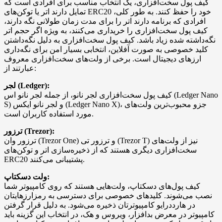
کیف پول سخت‌افزاری، یک انتخاب مناسب برای افرادی است که
تمایل دارند اتر یا توکن‌های ERC20 خود را حفظ کنند. به طور کلی،
افرادی که برنامه دارند اتر را برای مدت زمان طولانی نگه دارند،
کیف پول سخت‌افزاری را خریداری می‌کنند، به ویژه اگر حجم اتر
نگه‌داشته شده زیاد باشد. کیف پول سخت‌افزاری به دلیل نگه‌داشتن
کلید خصوصی به صورت آفلاین، انتخابی بسیار امن برای نگه‌داری
ارزهای دیجیتال است. برخی از ولت‌های سخت‌افزاری معروف
عبارتند از:
لجر (Ledger):
کیف پول سخت‌افزاری لجر نانو، از جمله لجر نانو اس (Ledger Nano
S) و لجر نانو ایکس (Ledger Nano X)، جزو محبوب‌ترین ولت‌های
مورد استفاده کاربران است.
ترزور (Trezor):
ترزور وان (Trezor One) و ترزور تی (Trezor T) نیز از ولت‌های
سخت‌افزاری دیگری هستند که از ذخیره‌سازی اتر و توکن‌های
ERC20 پشتیبانی می‌کنند.
ولت دسکتاپ:
کیف پول‌های دسکتاپ، ولت‌هایی هستند که روی کامپیوتر شما
نصب می‌شوند. کلید‌های خصوصی برای دسترسی به رمزارزهایتان
در هارددرایو کامپیوترتان ذخیره می‌شود. به دلیل قرار گرفتن
کامپیوتر در معرض بدافزار، ویروس و هک، در انتخاب این گزینه باید