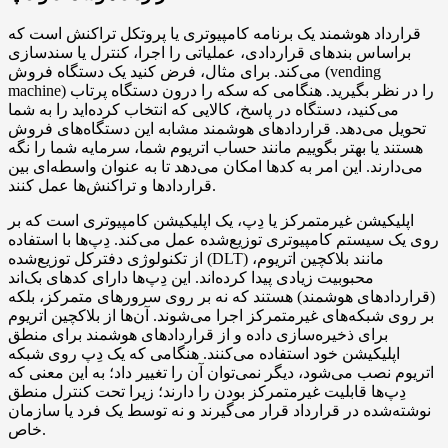
قرارداد هوشمند یک برنامه کامپیوتری یا پروتکل تراکنش است که
براساس بندهای قراردادی، عملیاتی را اجرا، کنترل یا سندسازی
می‌کند. برای مثال، فرض کنید یک دستگاه فروش (vending
machine) را در نظر بگیرید. هنگامی که سکه را درون دستگاه پرتاب
می‌کنید، دستگاه در پاسخ، کالایی که انتخاب کرده‌اید را به شما
تحویل می‌دهد. قراردادهای هوشمند مشابه این دستگاه‌های فروش
هستند یا بهتر بگوییم مانند حساب اتریوم شما، سرمایه شما را نگه
می‌دارند. این امر به کدها امکان می‌دهد تا به عنوان واسطه‌ای بین
قراردادها و تراکنش‌ها عمل کنند.
اپلیکیشن غیرمتمرکز یا دِپ، یک اپلیکیشن کامپیوتری است که بر
روی یک سیستم کامپیوتری توزیع‌شده عمل می‌کند. دِپ‌ها با استفاده
از تکنولوژی دفترکل توزیع‌شده (DLT) مانند بلاکچین اتریوم،
محبوبیت زیادی پیدا کرده‌اند. این دِپ‌ها دارای کدهای بک‌اند
(قراردادهای هوشمند) هستند که نه بر روی سرورهای متمرکز، بلکه
بر روی شبکه‌های غیرمتمرکز اجرا می‌شوند. آن‌ها از بلاکچین اتریوم
برای ذخیره‌سازی داده و از قراردادهای هوشمند برای منطق
اپلیکیشن خود استفاده می‌کنند. هنگامی که یک دِپ روی شبکه
اتریوم نصب می‌شود، دیگر نمی‌توان آن را تغییر داد؛ به این معنی که
دِپ‌ها قابلیت غیرمتمرکز بودن را دارند؛ زیرا تحت کنترل منطق
نوشته‌شده در قرارداد قرار می‌گیرند و نه توسط یک فرد یا سازمان
خاص.