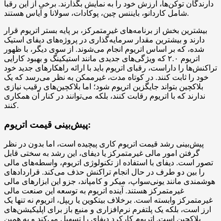
دارندگان توکن‌ها، ارزش خود را به نمایش بگذارند. برخی از این رقبا
شامل کاردانو، بایننس چین، پوکادات، سولانا و آیاس هستند.
بیشترین بخش از برنامه‌های غیرمتمرکز، بر پایه بستر اتریوم قرار
دارند و بیشترین مقدار سرمایه‌گذاری در پروژه‌های دیفای استیک
شده، که بر اساس اتریوم انجام می‌شوند. از سوی دیگر، با ظهور
اتریوم ۲.۰ که ویژگی‌های جدیدی مانند استیکینگ و بهبود کارایی
تراکنش‌ها را داراست، رقبای اتریوم باید با ارائه راهکارهای جدید خود
خود را ثابت کنند. در کوتاه مدت، غیرممکن به نظر می‌رسد که یک
بلاکچین بتواند جایگزین اتریوم شود؛ اما بلاکچین‌های رقیب نیازی
ندارند که با اتریوم رقابت کنند، بلکه می‌توانند در کنار آن همکاری
کنند.
پیش‌بینی قیمت اتریوم:
پیش‌بینی رشد قیمت اتریوم کاری پیچیده است، اما بدون در نظر
گرفتن امور مالی غیرمتمرکز یا دیفای، این رشد به سختی قابل
تصور است. دیفای با استفاده از تکنولوژی اتریوم، واسطه‌های مالی
را بین دو طرف در حال انجام تراکنش حذف می‌کند. قراردادهای
هوشمندی مانند یونی‌سواپ، میکر و کامپاند، جزو این ابزارهای مالی
غیرمتمرکز هستند. آینده اتریوم به توسعه این صنعت مالی
غیرمتمرکز وابسته است. برخلاف بیتکوین یا ریپل، اتریوم نه تنها یک
ارز است، بلکه یک پلتفرم نرم‌افزاری و منبع باز برای اپلیکیشن‌های
بلاکچین است. اتریوم کارکرد دیفای را تسهیل می‌کند و به همین