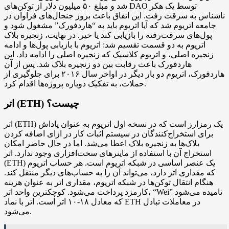
شد و مبلغ ۵۰ میلیون دلار از توکن‌های DAO توسط یک هکر
ناشناس به سرقت رفت. این اتفاق باعث بروز جنجال‌های فراوان در
جامعه اتریوم شد که آیا اتریوم باید به “هاردفورک” مشغول شود و
پول‌های سرقت‌رفته را بازیابی کند یا خیر. در نهایت، زنجیره بلاک
اتریوم به دو قسمت تقسیم شد: اتریوم با بازیابی پول‌ها و ادامه
زنجیره اصلی، و اتریوم کلاسیک که زنجیره اصلی را ادامه داد. این
هاردفورک باعث رقابت بین دو زنجیره بلاک شد. پس از آن
هاردفورک، اتریوم دو بار دیگر در اواخر سال ۲۰۱۶ برای جلوگیری از
حملات، به تفکیک دوباره پروژه‌ها اقدام کرد.
اتر (ETH) چیست؟
اتر (ETH) یک رمزارز است که در نسخه اول اتریوم به عنوان پاداش
برای استخراج‌کنندگان در سیستم اثبات کار در ازای اضافه کردن
بلاک‌ها به زنجیره بلاک اعطا می‌شد. اما در حال حاضر امکان
استخراج آن با استفاده از ماینرهای سخت‌افزاری وجود ندارد. اتر
(ETH) یک عنصر اساسی در شبکه اتریوم است. هر حساب اتریوم
که مقداری اتر دارد، می‌تواند آن را به حساب‌های دیگر منتقل کند.
هنگام انتقال توکن‌ها در شبکه اتریوم، مقداری اتر به عنوان هزینه
کارمزد پرداخت می‌شود. کوچکترین واحد اتر، “Wei” نامیده می‌شود
که معادل ۱۸-۱۰ اتر است. اتر با نماد ETH در معاملات تبادل
می‌شود.