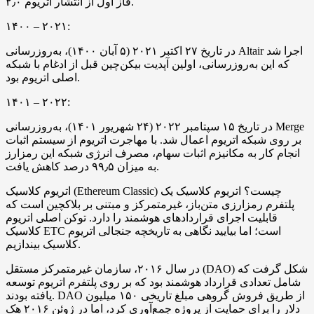
فاز اول از انتشار اتریوم ۲٫۰.
۱۴۰۰ – ۲۰۲۱:
در تاریخ ۲۷ اکتبر ۲۰۲۱ (۵ آبان ۱۴۰۰)، به‌روزرسانی Altair اجرا شد
که این به‌روزرسانی، اولین آپدیت بیکن‌چین قبل از ادغام با شبکه
اصلی اتریوم بود.
۱۴۰۱ – ۲۰۲۲:
در تاریخ ۱۵ سپتامبر ۲۰۲۲ (۲۴ شهریور ۱۴۰۱)، به‌روزرسانی Merge
بر روی شبکه اتریوم اعمال شد. با مهاجرت اتریوم از سیستم اثبات
انجام کار به مکانیزم اثبات سهام، مصرف انرژی شبکه این رمزارز
به میزان ۹۹٫۵ درصد کاهش یافت.
اتریوم کلاسیک (Ethereum Classic) چیست؟ اتریوم کلاسیک یک
پلتفرم رمزارزی متن‌باز، غیرمتمرکز و مبتنی بر بلاکچین است که
قابلیت اجرای قراردادهای هوشمند را دارد. توکن اصلی اتریوم
کلاسیک ETC است؛ اما بیایید نگاهی به تاریخچه جنجالی اتریوم
کلاسیک بیندازیم.
در سال ۲۰۱۶، سازمان غیرمتمرکز مستقل (DAO) شکل گرفت که
شامل تعدادی قرارداد هوشمند بود که بر روی پلتفرم اتریوم توسعه
یافته بودند. DAO از طریق فروش گروهی مبلغ تاریخی ۱۵۰ میلیون
دلار را برای حمایت از پروژه جمع‌آوری کرد، اما در ژوئن ۲۰۱۶ هک