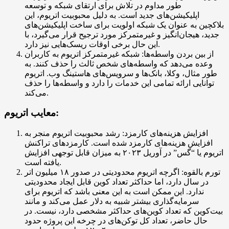
طور مداوم در تلاش برای ارتقای شبکه و توسعه
اپلیکیشن‌های جدید است. به دلیل محبوبیت اتریوم، این
بلاکچین به عنوان یک شبکه اولویت برای ساخت اپلیکیشن‌های
جدید، هیجان‌انگیز و غیرمتمرکز مورد ترجیح قرار می‌گیرد، با
این حال برخی اوقات ریسک‌هایی نیز دارد.
از بین بردن واسطه‌ها: شبکه غیرمتمرکز اتریوم به کاربران
وعده می‌دهد که واسطه‌های شخص ثالث را حذف کنند. به
طور مثال، وکلا، بانک‌ها و سرویس‌های هاستینگ وب. اتریوم
توانایی ارائه تمامی این خدمات را دارد و واسطه‌ها را حذف
می‌کند.
معایب اتریوم:
افزایش هزینه‌های کارمزد: رشد محبوبیت اتریوم منجر به
افزایش هزینه‌های کارمزد شده است. کارمزدهای تراکنش
اتریوم یا “گس” در آوریل ۲۰۲۳ به میزان قابل توجهی افزایش
یافته است.
تورم بالقوه: اگرچه اتریوم محدودیتی در صدور ۱۸ میلیون اتر
در سال دارد، اما حداکثر تعداد کوین قابل ایجاد محدودیتی
ندارد. این ممکن است به این معنی باشد که اتریوم برای
سرمایه‌گذاری بیشتر شبیه به دلار عمل می‌کند و مانند
بیت‌کوین که تعداد کوین‌های حداکثر مشخصی دارد، نیست. در
حال حاضر، تعداد کل توکن‌های در چرخه این پروژه حدود