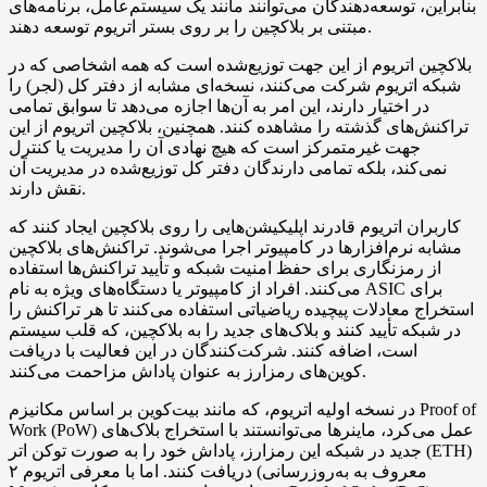
بنابراین، توسعه‌دهندگان می‌توانند مانند یک سیستم‌عامل، برنامه‌های
مبتنی بر بلاکچین را بر روی بستر اتریوم توسعه دهند.
بلاکچین اتریوم از این جهت توزیع‌شده است که همه اشخاصی که در
شبکه اتریوم شرکت می‌کنند، نسخه‌ای مشابه از دفتر کل (لجر) را
در اختیار دارند، این امر به آن‌ها اجازه می‌دهد تا سوابق تمامی
تراکنش‌های گذشته را مشاهده کنند. همچنین، بلاکچین اتریوم از این
جهت غیرمتمرکز است که هیچ نهادی آن را مدیریت یا کنترل
نمی‌کند، بلکه تمامی دارندگان دفتر کل توزیع‌شده در مدیریت آن
نقش دارند.
کاربران اتریوم قادرند اپلیکیشن‌هایی را روی بلاکچین ایجاد کنند که
مشابه نرم‌افزارها در کامپیوتر اجرا می‌شوند. تراکنش‌های بلاکچین
از رمزنگاری برای حفظ امنیت شبکه و تأیید تراکنش‌ها استفاده
می‌کنند. افراد از کامپیوتر یا دستگاه‌های ویژه به نام ASIC برای
استخراج معادلات پیچیده ریاضیاتی استفاده می‌کنند تا هر تراکنش را
در شبکه تأیید کنند و بلاک‌های جدید را به بلاکچین، که قلب سیستم
است، اضافه کنند. شرکت‌کنندگان در این فعالیت با دریافت
کوین‌های رمزارز به عنوان پاداش مزاحمت می‌کنند.
در نسخه اولیه اتریوم، که مانند بیت‌کوین بر اساس مکانیزم Proof of
Work (PoW) عمل می‌کرد، ماینرها می‌توانستند با استخراج بلاک‌های
جدید در شبکه این رمزارز، پاداش خود را به صورت توکن اتر (ETH)
دریافت کنند. اما با معرفی اتریوم ۲ (معروف به به‌روزرسانی