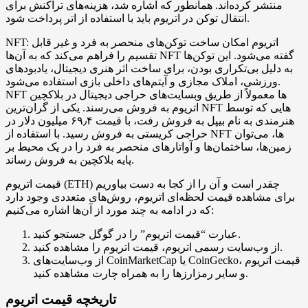
منتشر کرده‌اند. همانطور که اشاره شد، هزینه‌های تراکنش برای
انتقال توکن در اتریوم باید با استفاده از اتر پرداخت شود.
NFT: اتریوم امکان ساخت توکن‌های منحصر به فرد و غیر قابل
تقسیم را فراهم می‌کند که به آن‌ها NFT گفته می‌شود. این توکن‌ها
به دلیل بی‌تکراری بودن، برای ساخت اثر هنری دیجیتال، یادبودهای
ورزشی، املاک مجازی و آیتم‌های داخلی بازی استفاده می‌شود.
NFT ها معمولاً از طریق وبسایت‌های حراجی دیجیتال در بلاکچین
اتریوم به فروش می‌رسند. یکی از گران‌ترین NFT هایی که توسط
هنرمندی به نام بیپل به فروش رفت، با قیمت ۶۹٫۴ میلیون دلار در
حراجی کریستی به فروش رسید. با استفاده از NFT ها، می‌توان
زمین‌ها، ساختمان‌ها و آواتارهای منحصر به فرد را در یک محیط بر
پایه بلاکچین به فروش رساند.
قیمت اتریوم (ETH) چقدر است و آن را از کجا به دست بیاوریم
برای مشاهده قیمت لحظه‌ای اتریوم، روش‌های متعددی وجود دارد
که در ادامه به چند مورد از آن‌ها اشاره می‌کنیم:
عبارت “قیمت اتریوم” را در گوگل جستجو کنید.
از وب‌سایت رسمی اتریوم، قیمت اتریوم را مشاهده کنید.
از وب‌سایت‌های CoinMarketCap یا CoinGecko، قیمت اتریوم
و سایر رمزارزها را به همراه چارت مشاهده کنید.
تاریخچه قیمت اتریوم