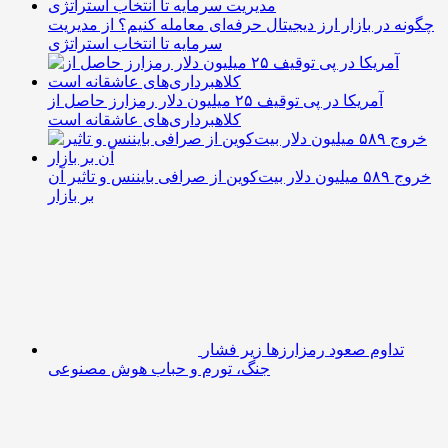
چگونه در بازار ارز دیجیتال حرفه‌ای معامله کنیم؟ از مدیریت
سرمایه تا انتخاب استراتژی
آمریکا در پی توقیف ۲۵ میلیون دلار رمزارز حاصل از
کلاهبرداری‌های عاشقانه است
خروج ۵۸۹ میلیون دلار بیت‌کوین از صرافی بایننس و تاثیر آن
بر بازار
تداوم صعود رمزارزها زیر فشار جنگ، تورم و حباب هوش
مصنوعی
رین به فهرست رمزارزهای ترند بازار پیوست؛ چه عواملی
پشت صعود قیمت RAIN هستند؟
پست های تصادفی