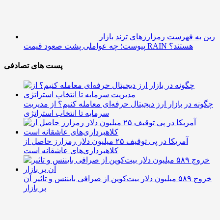
چگونه در بازار ارز دیجیتال حرفه‌ای معامله کنیم؟ از مدیریت
سرمایه تا انتخاب استراتژی
آمریکا در پی توقیف ۲۵ میلیون دلار رمزارز حاصل از
کلاهبرداری‌های عاشقانه است
خروج ۵۸۹ میلیون دلار بیت‌کوین از صرافی بایننس و تاثیر آن
بر بازار
تداوم صعود رمزارزها زیر فشار جنگ، تورم و حباب هوش
مصنوعی
رین به فهرست رمزارزهای ترند بازار پیوست؛ چه عواملی
پشت صعود قیمت RAIN هستند؟
اینستاگرام
ما را دنبال کنید
تلگرام
ما را دنبال کنید