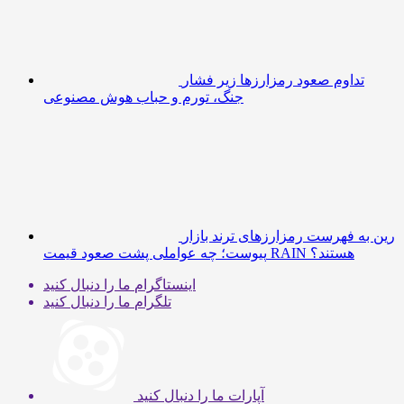
آپارات
ما را دنبال کنید
توییتر
ما را دنبال کنید
یوتیوب
ما را دنبال کنید
آخرین دیدگاه ها
احمدرضا
در
تکنولوژی را با نصف قیمت تجربه کنید؛ فروشگاه
اینترنتی نو استوک
در
همتا سیستم مشکل گم شدن کلید را در شیراز حل
Erfan
کرد | دستگیره هوشمند
نوشته‌های تازه
چگونه در بازار ارز دیجیتال حرفه‌ای معامله کنیم؟ از مدیریت
سرمایه تا انتخاب استراتژی
آمریکا در پی توقیف ۲۵ میلیون دلار رمزارز حاصل از
کلاهبرداری‌های عاشقانه است
درباره ما
سایت رمزنگار 24 در سال 1401 با ماموریت افزایش آگاهی و