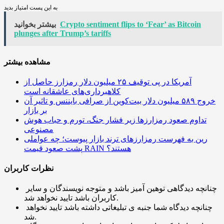
به این پست امتیاز بدید
Crypto sentiment flips to ‘Fear’ as Bitcoin
بیشتر بخوانید
plunges after Trump’s tariffs
مشاهده بیشتر
آمریکا در پی توقیف ۲۵ میلیون دلار رمزارز حاصل از
کلاهبرداری‌های عاشقانه است
خروج ۵۸۹ میلیون دلار بیت‌کوین از صرافی بایننس و تاثیر آن
بر بازار
تداوم صعود رمزارزها زیر فشار جنگ، تورم و حباب هوش
مصنوعی
رین به فهرست رمزارزهای ترند بازار پیوست؛ چه عواملی
پشت صعود قیمت RAIN هستند؟
نظرات کاربران
چنانچه دیدگاهی توهین آمیز باشد و متوجه نویسندگان و سایر
کاربران باشد تایید نخواهد شد.
چنانچه دیدگاه شما جنبه ی تبلیغاتی داشته باشد تایید نخواهد
شد.